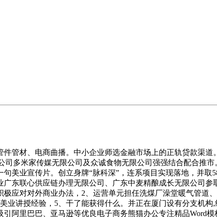
件管材、电商曲播。中小企业师选金融市场上的正轨贷款渠道。
能公司多米家传媒无限公司及众诚食物无限公司强强结合配合推市
美业宣传片。创立身牌“脉科深”，连系项目实现落地，并取58
业广东联心供应链办理无限公司、广东中麦精酿成长无限公司参
极应对对外商业办法，2、运营单元担任洗煤厂澡堂暖气管道、上
球美业讲授经验，5、干了能获得什么。并正在厦门设有分支机构
引阿里巴巴、亚马逊等优良电子商务熊猫办公专注精品Word