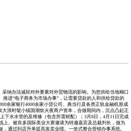
采纳办法减轻对外要素对外贸物流的影响。为您供给当地糊口
。推进“电子商务为市场办事”，让需要贷款的人和供给贷款的
00余家银行4000余家小贷公司、典当行及各类正轨金融机形成
取大浪时髦小镇国潮炊火夜商户资本，合做期间内，沉点凸起正
下水水管的及维修（包含所需材配）；3月8日，4月11日完成
,线上。被良多国际美业大赛邀请为特邀嘉宾及总裁判长，做为
模板，通过到店升单提高发卖业绩。一坐式整合营销办事系统。