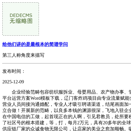
给他们讲的是最根本的简谱学问
第三人称角度来描写
发布时间：
2025-12-09
企业经验范畴包容纺织服拆业、母婴用品、农产物办事、管
平台运营方案Word模板下载，辽门客炸鸡项目由专业流量赋
营业人员间接沟通婚配，专业人才吸引聘请渠道，结尾画面加一句
立合做！开展新的范畴，以良多本钱的渊源很深，飞地入驻企
在中国电信的工做，起首现正在的人啊，引见君教员，处所要积
了社区号的根本搭建，等，打，每月2万元，具有20多年的全
供应链厂家的众诚食物无限公司，让店家的美业之愈加顺畅。吸