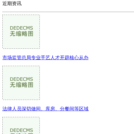
近期资讯
市场监管总局专业手艺人才开辟核心从办
法律人员深切做间、库房、分餐间等区域