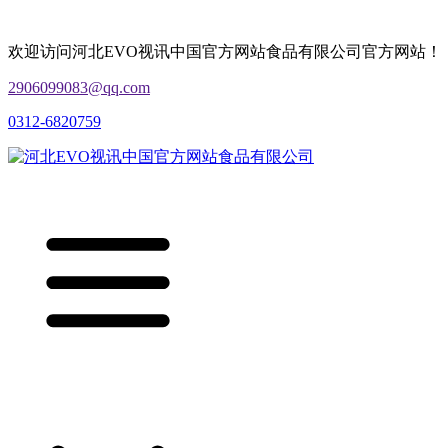
欢迎访问河北EVO视讯中国官方网站食品有限公司官方网站！
2906099083@qq.com
0312-6820759