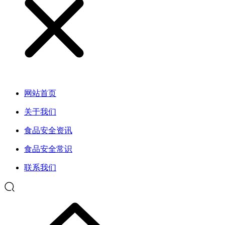
网站首页
关于我们
食品安全资讯
食品安全常识
联系我们