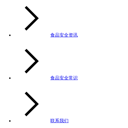
食品安全资讯
食品安全常识
联系我们