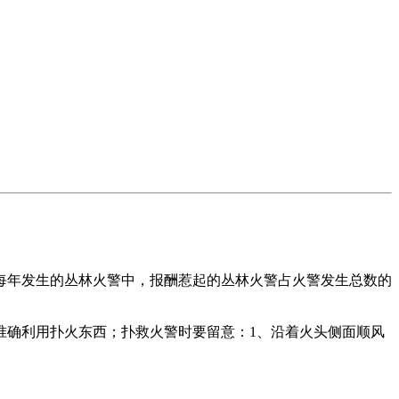
年发生的丛林火警中，报酬惹起的丛林火警占火警发生总数的
确利用扑火东西；扑救火警时要留意：1、沿着火头侧面顺风