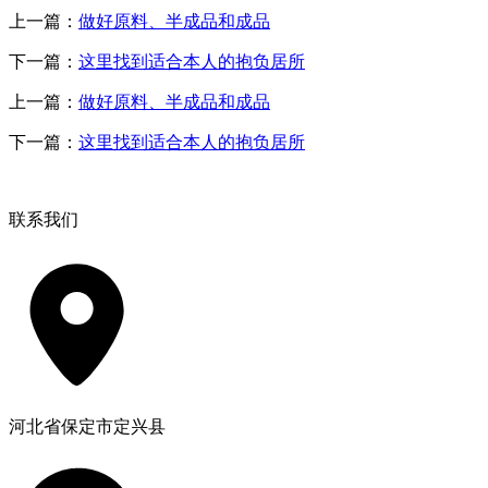
上一篇：
做好原料、半成品和成品
下一篇：
这里找到适合本人的抱负居所
上一篇：
做好原料、半成品和成品
下一篇：
这里找到适合本人的抱负居所
联系我们
河北省保定市定兴县