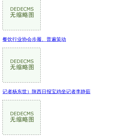
餐饮行业协会步履、普遍策动
记者杨东世）陕西日报宝鸡坐记者李静茹