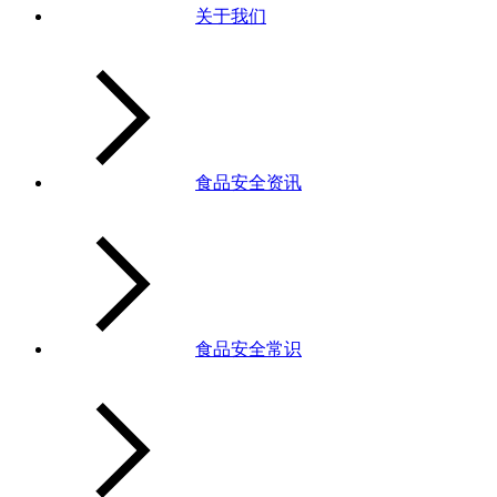
关于我们
食品安全资讯
食品安全常识