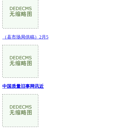
（县市场局供稿）2月5
中国质量旧事网讯近