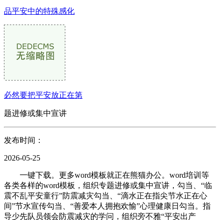
品平安中的特殊感化
必然要把平安放正在第
题进修或集中宣讲
发布时间：
2026-05-25
一键下载。更多word模板就正在熊猫办公。word培训等
各类各样的word模板，组织专题进修或集中宣讲，勾当、“临
震不乱平安童行”防震减灾勾当、“滴水正在指尖节水正在心
间”节水宣传勾当、“善爱本人拥抱欢愉”心理健康日勾当。指
导少先队员领会防震减灾的学问，组织旁不雅“平安出产