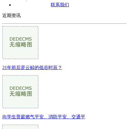
联系我们
近期资讯
21年前后是云鲸的低谷时辰？
向学生普庭燃气平安、消防平安、交通平