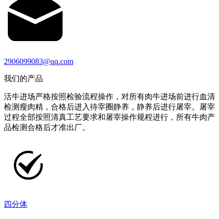
2906099083@qq.com
我们的产品
活牛进场严格按照检验流程操作，对所有肉牛进场前进行血清
检测瘦肉精，合格后进入待宰圈静养，静养后进行屠宰。屠宰
过程全部按照清真工艺要求和屠宰操作规程进行，所有牛肉产
品检测合格后才准出厂。
四分体