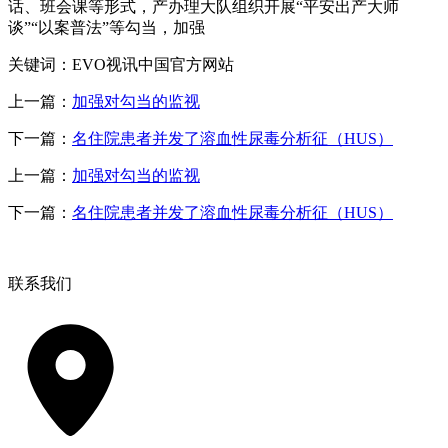
话、班会课等形式，产办理大队组织开展“平安出产大师
谈”“以案普法”等勾当，加强
关键词：EVO视讯中国官方网站
上一篇：
加强对勾当的监视
下一篇：
名住院患者并发了溶血性尿毒分析征（HUS）
上一篇：
加强对勾当的监视
下一篇：
名住院患者并发了溶血性尿毒分析征（HUS）
联系我们