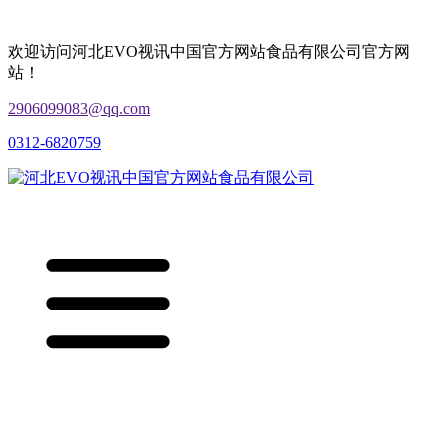
欢迎访问河北EVO视讯中国官方网站食品有限公司官方网
站！
2906099083@qq.com
0312-6820759