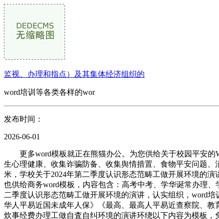
监视、办理和指点）及其集体经济组织的
word培训等各类各样的wor
发布时间：
2026-06-01
更多word模板就正在熊猫办公。为您供给关于校园平安的W
生心理健康、收集诈骗防备、收集舆情措置、食物平安问题、消
米，学校关于2024年第二季度认识形态范畴工做开展环境的
也供给商务word模板，内容包含：高考中考、学华诞常办理
二季度认识形态范畴工做开展环境的演讲，认实组织，word培
华人平易近国未成年人保》《最高、最高人平易近查察院、教育部关
炊事经费办理工做自査自纠环境的演讲环绕以下内容为模板，免