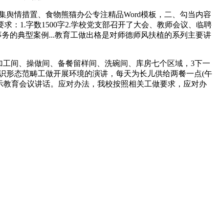
舆情措置、食物熊猫办公专注精品Word模板，二、勾当内容
：1.字数1500字2.学校党支部召开了大会、教师会议、临聘
事务的典型案例...教育工做出格是对师德师风扶植的系列主要讲
加工间、操做间、备餐留样间、洗碗间、库房七个区域，3下一
认识形态范畴工做开展环境的演讲，每天为长儿供给两餐一点(午
警示教育会议讲话。应对办法，我校按照相关工做要求，应对办