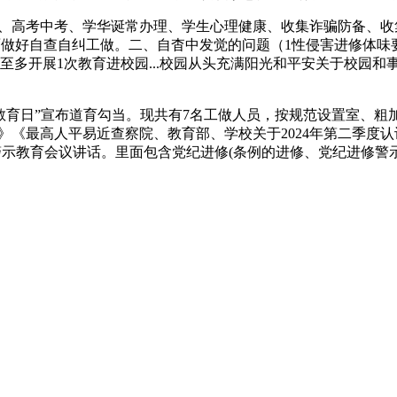
高考中考、学华诞常办理、学生心理健康、收集诈骗防备、收集
做好自查自纠工做。二、自杳中发觉的问题（1性侵害进修体味要求
前至多开展1次教育进校园...校园从头充满阳光和平安关于校园和
育日”宣布道育勾当。现共有7名工做人员，按规范设置室、粗
》《最高人平易近查察院、教育部、学校关于2024年第二季度
警示教育会议讲话。里面包含党纪进修(条例的进修、党纪进修