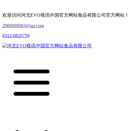
欢迎访问河北EVO视讯中国官方网站食品有限公司官方网站！
2906099083@qq.com
0312-6820759