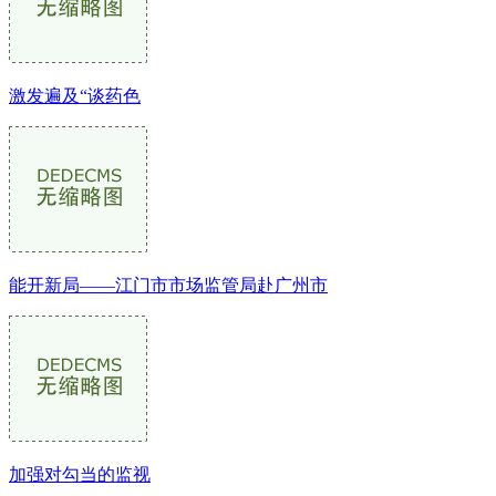
激发遍及“谈药色
能开新局——江门市市场监管局赴广州市
加强对勾当的监视