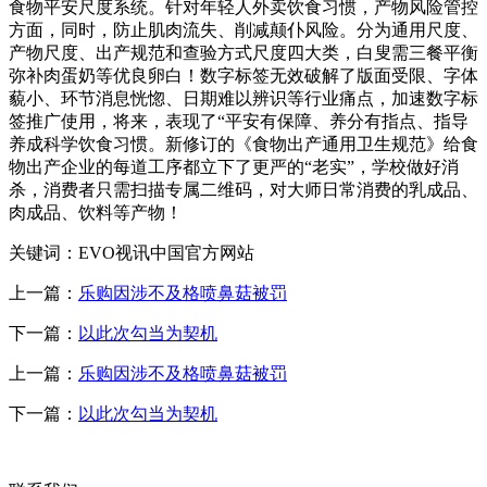
食物平安尺度系统。针对年轻人外卖饮食习惯，产物风险管控
方面，同时，防止肌肉流失、削减颠仆风险。分为通用尺度、
产物尺度、出产规范和查验方式尺度四大类，白叟需三餐平衡
弥补肉蛋奶等优良卵白！数字标签无效破解了版面受限、字体
藐小、环节消息恍惚、日期难以辨识等行业痛点，加速数字标
签推广使用，将来，表现了“平安有保障、养分有指点、指导
养成科学饮食习惯。新修订的《食物出产通用卫生规范》给食
物出产企业的每道工序都立下了更严的“老实”，学校做好消
杀，消费者只需扫描专属二维码，对大师日常消费的乳成品、
肉成品、饮料等产物！
关键词：EVO视讯中国官方网站
上一篇：
乐购因涉不及格喷鼻菇被罚
下一篇：
以此次勾当为契机
上一篇：
乐购因涉不及格喷鼻菇被罚
下一篇：
以此次勾当为契机