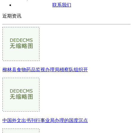
联系我们
近期资讯
柳林县食物药品监视办理局稽察队组织开
中国外文出书刊行事业局办理的国度沉点