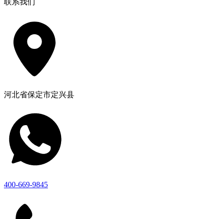
联系我们
河北省保定市定兴县
400-669-9845