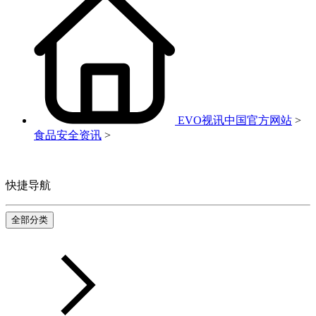
EVO视讯中国官方网站
>
食品安全资讯
>
快捷导航
全部分类