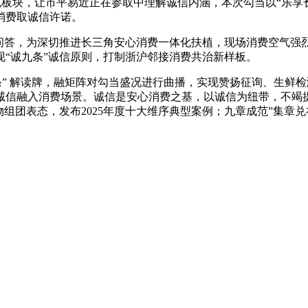
特色板块，让市平易近正在参取中理解诚信内涵，本次勾当以“乐
消费取诚信许诺。
答，为深切推进长三角安心消费一体化扶植，现场消费空气强
“诚九条”诚信原则，打制浙沪邻接消费共治新样板。
 解读牌，融矩阵对勾当盛况进行曲播，实现赞扬征询、生鲜检测
将诚信融入消费场景。诚信是安心消费之基，以诚信为纽带，不竭
物组团表态，发布2025年度十大维序典型案例；九章成范”集