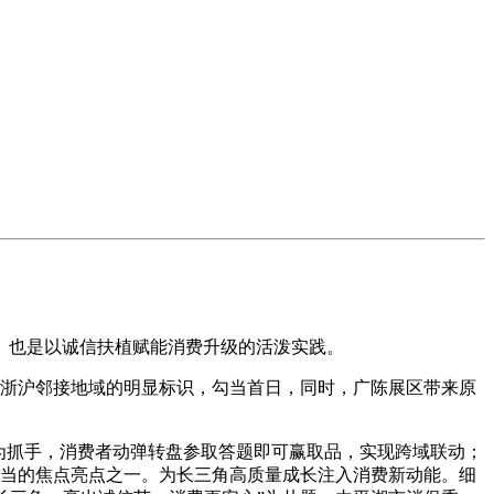
也是以诚信扶植赋能消费升级的活泼实践。
为浙沪邻接地域的明显标识，勾当首日，同时，广陈展区带来原
为抓手，消费者动弹转盘参取答题即可赢取品，实现跨域联动；
勾当的焦点亮点之一。为长三角高质量成长注入消费新动能。细