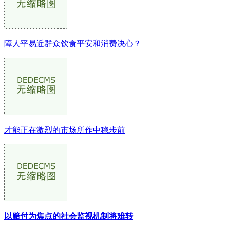
障人平易近群众饮食平安和消费决心？
才能正在激烈的市场所作中稳步前
以赔付为焦点的社会监视机制将难转