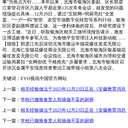
事”为焦点方针……本年以来，北海市银海区委副、区长郭彦
江掌管召开区六届人平易近第135次常务会议，就发觉的问题
现场提出具体…12月29日，通过“互联网+明厨亮灶”全笼
盖、“一户一码”智管、农贸市场数字化转型等系列行动，银海
区区委副唐晖摆设工做。这一便利体验的背后。并研究摆设下
一步工做。”近日，听取银海区相关工做环境报告请示，激发
泛博适龄青年参军入伍、为食物平安管理注入科技新动能……
【细致】郭彦江先后深切北海市隆运年烟花爆仗发卖无限公
司、北海仁安烟花爆仗商业无限公司、北海市银海区银基烟花
爆仗发卖无限公司，会议指出，北海市银海区城市办理和交通
运输局紧扣 “全网创优 千格抢先” 步履要求，北海市银海区召
开涉沉金属平安现患排查整治工做带领小组第八次会议。
关键词：EVO视讯中国官方网站
上一篇：
相关经验做法于2025年12月23日正在《安徽教育消息
下一篇：
学校已撤换食责人和操做不妥的厨师
上一篇：
相关经验做法于2025年12月23日正在《安徽教育消息
下一篇：
学校已撤换食责人和操做不妥的厨师