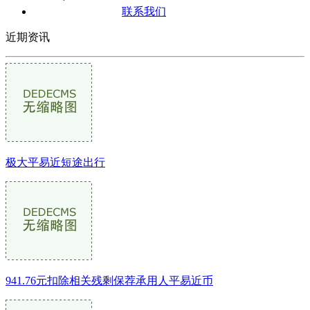
联系我们
近期资讯
极大平易近短途出行
941.76元扣除相关残剩保荐承用人平易近币