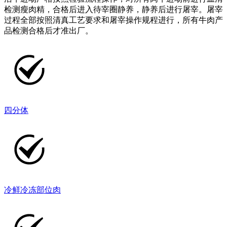
检测瘦肉精，合格后进入待宰圈静养，静养后进行屠宰。屠宰
过程全部按照清真工艺要求和屠宰操作规程进行，所有牛肉产
品检测合格后才准出厂。
四分体
冷鲜冷冻部位肉