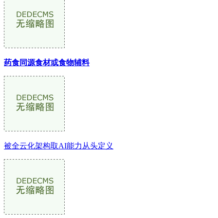
药食同源食材或食物辅料
被全云化架构取AI能力从头定义