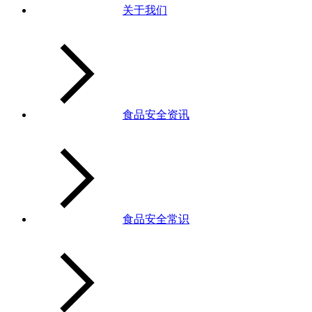
关于我们
食品安全资讯
食品安全常识