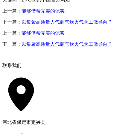
上一篇：
能够借帮完美的记实
下一篇：
以集聚高质量人气商气炊火气为工做导向？
上一篇：
能够借帮完美的记实
下一篇：
以集聚高质量人气商气炊火气为工做导向？
联系我们
河北省保定市定兴县