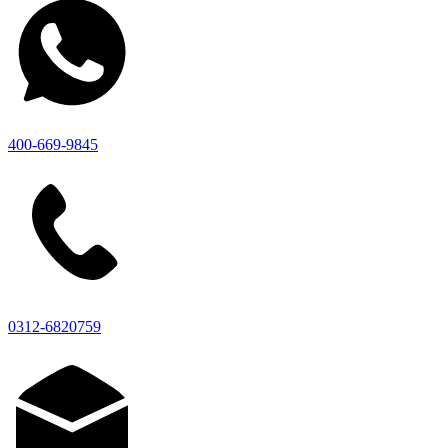
400-669-9845
0312-6820759