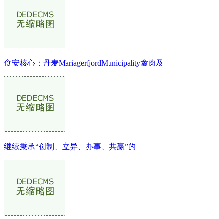
食安核心：丹麦MariagerfjordMunicipality禽肉及
继续秉承“创制、立异、办事、共赢”的