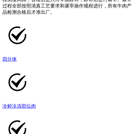
过程全部按照清真工艺要求和屠宰操作规程进行，所有牛肉产
品检测合格后才准出厂。
四分体
冷鲜冷冻部位肉