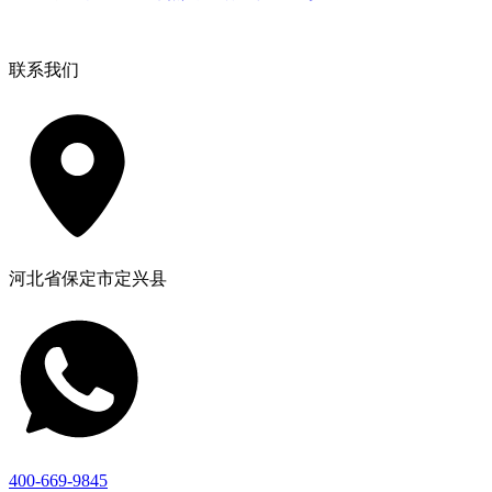
联系我们
河北省保定市定兴县
400-669-9845