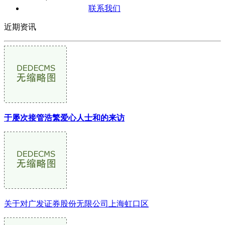
联系我们
近期资讯
于屡次接管浩繁爱心人士和的来访
关于对广发证券股份无限公司上海虹口区