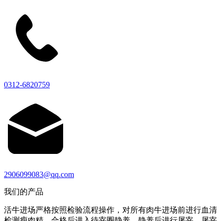
0312-6820759
2906099083@qq.com
我们的产品
活牛进场严格按照检验流程操作，对所有肉牛进场前进行血清
检测瘦肉精，合格后进入待宰圈静养，静养后进行屠宰。屠宰