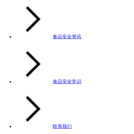
食品安全资讯
食品安全常识
联系我们