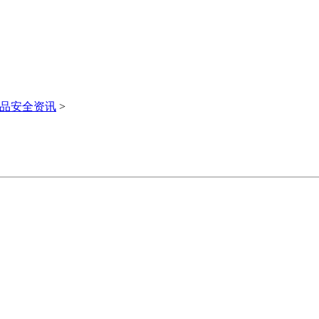
品安全资讯
>