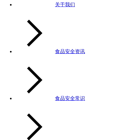
关于我们
食品安全资讯
食品安全常识