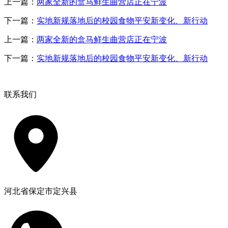
上一篇：
两家全新的盒马鲜生曲营店正在宁波
下一篇：
实地新规落地后的校园食物平安新变化、新行动
上一篇：
两家全新的盒马鲜生曲营店正在宁波
下一篇：
实地新规落地后的校园食物平安新变化、新行动
联系我们
河北省保定市定兴县