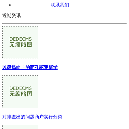
联系我们
近期资讯
以昂扬向上的面孔驱逐新学
对排查出的问题商户实行分类