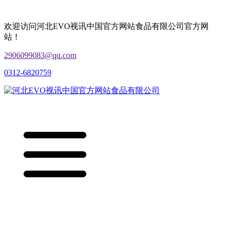
欢迎访问河北EVO视讯中国官方网站食品有限公司官方网
站！
2906099083@qq.com
0312-6820759