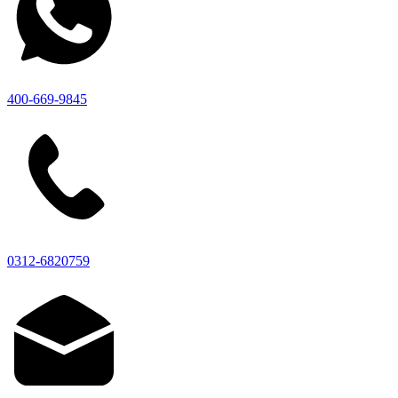
400-669-9845
0312-6820759