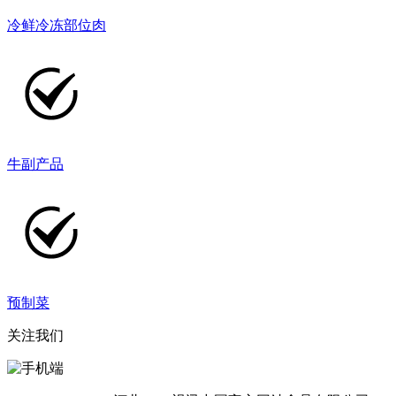
冷鲜冷冻部位肉
牛副产品
预制菜
关注我们