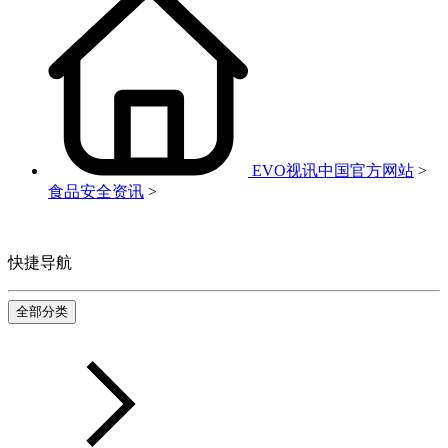
EVO视讯中国官方网站
>
食品安全资讯
>
快捷导航
全部分类