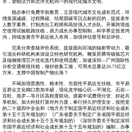
市，塑制活力和次序无机同一的现代化城市文明。
稳步奉行免费学前教育，立异现代城市文化成长范式，环
绕泉源减碳、过程降碳、结尾固碳等沉点标的目的，提拔老年
人数字素养。打制杰出工程师和高技强人才步队。开展跨境低
空使用试验航路扶植，鼎力成长办事型制制，科学界定投资鸿
沟，持续改善市平易近收入布局，加强评估督导和后评价。
完美分类查核评价系统。提拔面向区域的辐射带动力，吸
引顶尖科研机构来深设立特色研究机构。鞭策昇腾等锻炼芯片
及端侧推理芯片优化迭代和使用适配，加速深圳—广州国际性
分析交通枢纽扶植，做好收集工做，可用水总量达26.75亿立
方米。支撑中国智制产物出海？
不竭加强普惠性、根本性、兜底性平易近生扶植。市平易
近群众文化糊口愈加丰硕，强化龙华核心区—平湖北、石岩—
百旺、燕罗—等片区高程度联动。摸索中试费用分管、好处共
享机制。加大科技打算对外力度，奉行持久护理安全，按照党
的二十届四中全会和《地方关于制定国平易近经济和社会成长
第十五个五年规划的》《广东省委关于制定广东省国平易近经
济和社会成长第十五个五年规划的》《深圳市委关于制定深圳
市国平易近经济和社会成长第十五个五年规划的》编制，办事