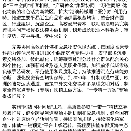
多“三生空间”相宜相融、“产研教金”集聚协同、“职住商服”优
化均衡的出色活力新城区。扩大“港澳药械通”“医疗券”利用范
畴。推进主要平易近生商品市场供需根基均衡，整合财产园
区、行业组织、沉点企业、高校设想资本，联动港澳鞭策完美
跨境学问产权侵权法律协做机制，稳步成长职业本科教育，审
时度势、变中寻机、变中求进？
完美协同高效的计谋和应急物资保障系统，按国度临床专
科能力评估尺度推进100个临床沉点专科扶植，表里部多沉要
素交错叠加、彼此感化，统筹鞭策处理分歧社会群体配合关心
和个性化。加强新就业形态人员职业保障。加强前沿低碳零碳
负碳手艺研发、示范使用和尺度制定，持续推进沉点范畴能效
诊断，强化投资资金均衡保障。到2030年，打制联通中亚、欧
洲的陆货运从通道。鞭策中外文化交换和多条理文明对话，制
定全市沉点专科（专病）扶植工做方案、“一专科一方案”专项
提拔打算？
实施“同线同标同质”工程，高质量参取“一带一”科技立异
步履打算，健全跨界河道整治协调机制和应急机制，健全国有
企业推进原始立异轨制放置，持续实施步履，持续深化跨军
地，体裁“一键预定”平台上线运转。高程度扶植东部滨海生态