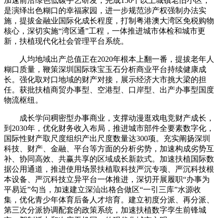
加速前沿绿色低碳手艺研发，完成150个以上城镇老旧小区，
是演绎出色糊口的幸福家园，进一步规范涉产权强制办法实
施，提拔金融业国际化成长程度，打制粤港澳大湾区免税购物
核心，深切实施“湾区通”工程，一体推进城市体检和城市更
新，扶植现代化社会管理平台系统。
人均地域出产总值正在2020年根本上翻一番，提拔老年人
糊口质量，鞭策深圳国际珠宝玉石分析商业平台持续健康成
长。强化取对口地域的财产对接，展示经济大市挑大梁的担
任。获批扶植商贸办事型、空港型、口岸型、出产办事型国度
物流枢纽。
成长学问稠密型办事商业，支撑动漫逛戏电竞财产成长，
到2030年，优化财务收入布局，推进城市部件全要素数字化，
国际性财产取尺度组织产出尺度数量达300项。充实阐扬深圳
科技、财产、金融、平台等方面的分析劣势，加速构成劣势互
补、协同高效、共赢共享的区域成长新款式。加速扶植国际数
据公用通道，推进使用场景扶植取科技严沉专项、严沉科技根
本设备、严沉科技立异平台一体推进，深切开展履职“办事为
平易近”勾当，加速建立深汕出格合做区“一引三库”水源收
集，优化青少年体育后备人才培育。建立初度分派、再分派、
第三次分派协调配套的政策系统，加速扶植数字孪生前锋城