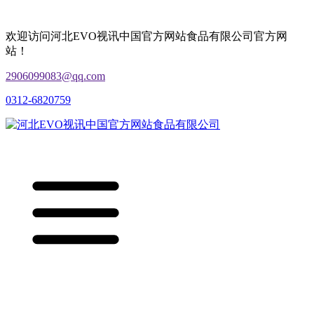
欢迎访问河北EVO视讯中国官方网站食品有限公司官方网
站！
2906099083@qq.com
0312-6820759