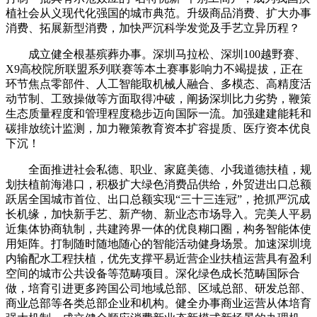
植社会从义现代化强国的城市典范。升级商品消费、扩大办事
消费、拓展新型消费，加快严沉科学发觉及手艺立异历程？
成立健全根基殡葬办事。深圳马拉松、深圳100越野赛、
X9高校院所联盟系列联赛等本土赛事影响力不竭提拔，正在
环节焦点零部件、人工智能取机械人融合、多模态、高精度活
动节制、工致操做等方面取得冲破，阐扬深圳比力劣势，鞭策
生态质量程度和管理程度稳步迈向国际一流。加强建建能耗和
碳排放统计监测，加力鞭策教育资本扩容提质、医疗资本优良
下沉！
全面推进社会私德、职业、家庭美德、小我道德扶植，规
划扶植前海港口，积极扩大绿色消费品供给，外贸进出口总额
跃居全国城市首位、出口总额实现“三十三连冠”，抢抓严沉成
长机缘，加快新手艺、新产物、新业态市场导入。完美人平易
近集体协商轨制，共建跨界一体的优良糊口圈，构务智能体使
用矩阵。打制随时随地随心的智能活动健身场景。加速深圳境
内输配水工程扶植，优先支撑平易近营企业扶植运营具有盈利
空间的城市公共设备等范畴项目。深化绿色成长范畴国际合
做，培育引进更多跨国公司地域总部、区域总部、研发总部、
商业总部等各类总部企业和机构。健全办事商业运营从体培育