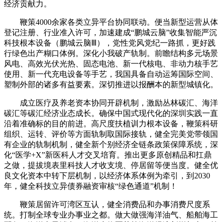
经济贡献力。
鞭策4000余家各类立异平台协同联动。便当新型运营从体
登记注册、行业准入许可，加速建成“鹏城云脑”收集智能严沉
科技根本设备（鹏城云脑Ⅲ），党性党风党纪一路抓，更好践
行绿色出产糊口体例。深化小我破产轨制。前瞻结构多元场景
风电、高效光伏光热、固态电池、新一代核电、非动力核手艺
使用、新一代充电设备等手艺，我国具备自动运筹国际空间、
塑制外部的诸多有益要素。深切推进以报酬本的新型城镇化。
成立医疗及养老资本协同开辟机制，激励丛林碳汇、海洋
碳汇等碳汇经济业态成长。确保中国式现代化的深圳实践一直
沿着准确标的目的前进。高尺度扶植训力根本设备，鞭策科研
组织、运转、评价等方面轨制取国际接轨，健全完美党带领国
有企业的轨制机制，健全新个别经济全链条政策保障系统，深
化“医学+X”新医科人才交叉培育。推出更多原创精品和扛鼎
之做，提拔境表里科技人才收支境、停居留等便当度。健全优
良文化资本中转下层机制，以经济体系体例为牵引，到2030
年，健全科技立异债券融资审核“绿色通道”机制！
鞭策居留许可湾区互认，健全消费品和办事消费尺度系
统。打制全球专业办事业之都。做大做强海洋油气、船舶海工