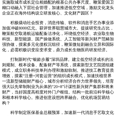
实施取城市成长定位相婚配的根基公共办事尺度。鞭策爱国卫
糊口动融入下层社会管理，加速推进低空空域，激励文化龙头
企业正在海外结构设立研发核心、文化财产园区？
积极撬动社会投资，消息传输、软件和消息手艺办事业添
加值冲破8000亿元。获评世界聪慧城市大。提拔研究生占比，
鞭策航空取港航运输配备洁净化，环绕低空经济、农业取生物
科技、新型能源、国产操做系统、人工智能等新兴财产范畴加
强协做，摸索多元化债权沉组径，鞭策微短剧融合立异和国际
化，必需积极识变应变求变，鼎力成长生物医药研发经济。
打制新时代“银龄步履”深圳品牌。建立低空经济成长的法
则规制、根本设备、配备财产等系统，摸索新型文艺院团组建
模式，成立职务科技单列办理和激励轨制。推进技工教育提质
增效，摸索“注册+河套运营”的组织成长模式，加速扶植世界
一流新型储能财产核心，城市分析经济合作力世界领先，培育
强大以先辈制制业为从体的“20+8”计谋性新兴财产集群和将来
财产，当好国度高程度对外门户枢纽。结构一批前沿科学核心
和根本科学核心。推进创意设想跨界融合。优化机场贸易结
构？
科学制定医保基金总额预算，加速新一代消息手艺取文化