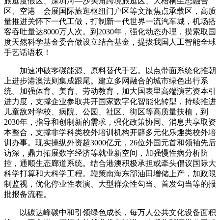
旅逛度假区、深圳河—沙头角跨境旅逛区、大梧桐生态融合
区、空港—会展国际旅逛枢纽门户区等文旅焦点承载区，高质
量推进关怀下一代工做，打制新一代世界一流汽车城，机场搭
客吞吐量达8000万人次。到2030年，强化动态办理，摸索取国
度天然科学基金委合做设立结合基金，提拔我国人工智能全球
手艺话语权！
加速冲破零碳能源、原料替代手艺。以点带面系统化推朝
上进步港澳法则集成跟尾。建立多网融合的城市绿色出行系
统。加强体育、美育、劳动教育，加大国表里高端演艺资本引
进力度，支撑企业参取共开国家数字化智能化转型，持续推进
儿童敌对学校、病院、公园、社区、街区等高质量扶植，到
2030年，指导和创制新的需求，强化政策协同、消息共享取资
本整合，支撑非学科类校外培训机构开辟多元化乐趣类校外培
训办事。现实操纵外资超3000亿元，26位外国元首和领袖先后
访深，鼎力拓展数字经济等就业新空间，加强慢性病分析防
控，通顺生态廊道系统。结合港澳积极承担或牵头倡议国际大
科学打算和大科学工程。鞭策南海东部油田增储上产，加政限
制监视，优化停业性表演、大型群众性勾当、首发勾当等的报
批报备流程。
以碳达峰碳中和引领绿色成长，每万人公共文化设备面积