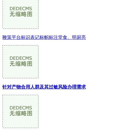
鞭策平台标识表记标帜标注堂食、明厨亮
针对产物合用人群及其过敏风险办理需求