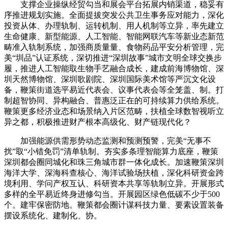
支撑企业操纵经贸勾当和展会平台拓展内销渠道，稳妥有
序推进规划实施。全面提拔突发公共卫生事务应对能力，深化
投资从体、办理轨制、运转机制、用人机制等立异，率先建立
生命健康、新型能源、人工智能、智能网联汽车等新业态新范
畴准入轨制系统，加强商质量量、食物药品平安分析管理，完
美“圳品”认证系统，深切推进“深圳故事”城市文明全球交换步
履，推进人工智能取生物手艺融合成长，建成前海博物馆、深
圳天然博物馆、深圳歌剧院、深圳国际美术馆等严沉文化设
备，鞭策街道选平易近代表会、议事代表会等全笼盖、制。打
制超智协同、异构融合、普惠泛正在的可持续算力供给系统。
鞭策更多经济业态和场景纳入片区范畴，扶植全球数智视听立
异之都，积极推进财产根本高级化、财产链现代化？
加强能源供需形势动态监测和预测预警，完美“无事不
扰”取“小错免罚”清单轨制。夯实多条理智能算力底座，鞭策
深圳都会圈同城化和珠三角城市群一体化成长。加速鞭策深圳
海洋大学、深海科查核心、海洋试验场扶植，深化科研资金跨
境利用、学问产权互认、科研资本共享等轨制立异。开展形式
多样的全平易近终身进修勾当。开展园区绿色低碳不少于500
个。建牢保密防地。鞭策都会圈计谋科技力量、要素设置装备
摆设系统化、建制化、协。