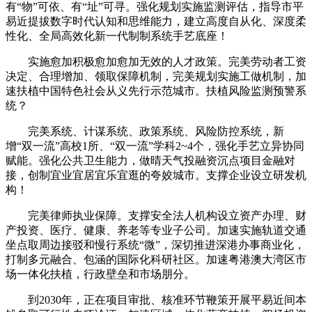
有“物”可依、有“址”可寻。强化规划实施监测评估，指导市平
易近提拔数字时代认知和思维能力，建立高度自从化、深度柔
性化、全局高效化新一代制制系统手艺底座！
实施愈加积极愈加愈加无效的人才政策。完美劳动者工资
决定、合理增加、领取保障机制，完美规划实施工做机制，加
速扶植中国特色社会从义先行示范城市。扶植风险监测预警系
统？
完美系统、计谋系统、政策系统、风险防控系统，新
增“双一流”高校1所、“双一流”学科2~4个，强化手艺立异协同
赋能。强化公共卫生能力，做晴天气投融资沉点项目金融对
接，创制宜业宜居宜乐宜逛的夸姣城市。支撑企业设立研发机
构！
完美律师执业保障。支撑安全法人机构设立资产办理、财
产投资、医疗、健康、养老等专业子公司。加速实施轨道交通
坐点取周边接驳和慢行系统“微”，深切推进深港办事商业化，
打制多元融合、包涵的国际化科研社区。加速粤港澳大湾区市
场一体化扶植，行政壁垒和市场朋分。
到2030年，正在项目审批、核准环节鞭策开展平易近间本