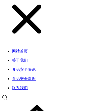
网站首页
关于我们
食品安全资讯
食品安全常识
联系我们