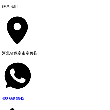
联系我们
河北省保定市定兴县
400-669-9845