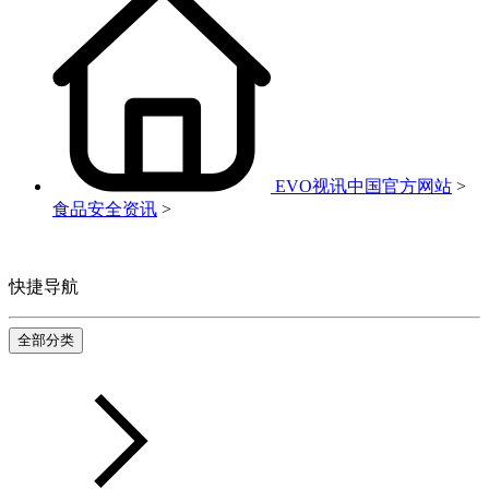
EVO视讯中国官方网站
>
食品安全资讯
>
快捷导航
全部分类