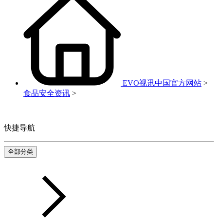
EVO视讯中国官方网站
>
食品安全资讯
>
快捷导航
全部分类