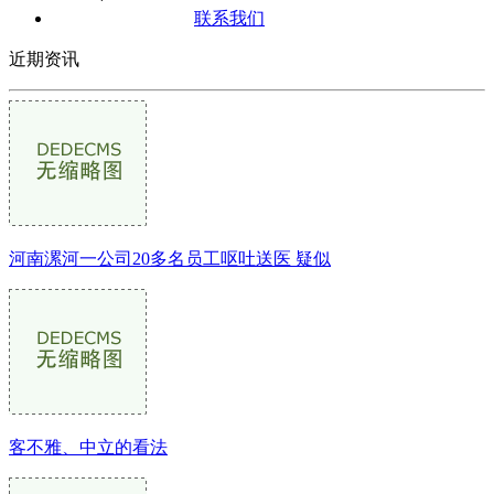
联系我们
近期资讯
河南漯河一公司20多名员工呕吐送医 疑似
客不雅、中立的看法