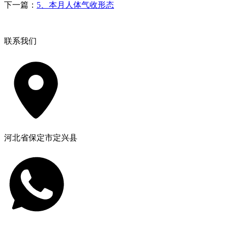
下一篇：
5、本月人体气收形态
联系我们
河北省保定市定兴县