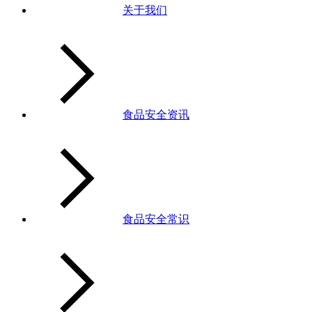
关于我们
食品安全资讯
食品安全常识