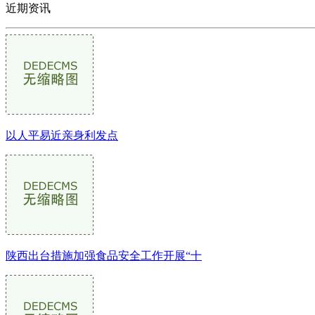
近期资讯
以人平易近亲身利发点
陕西出台措施加强食品安全工作开展“十