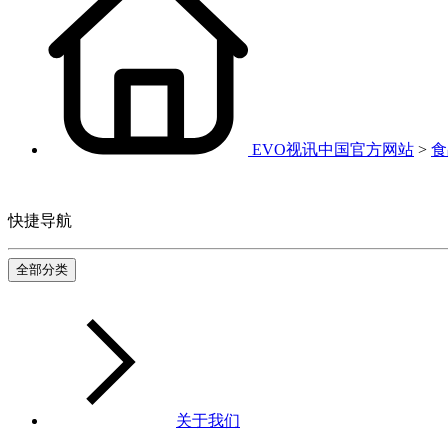
EVO视讯中国官方网站
>
食
快捷导航
全部分类
关于我们