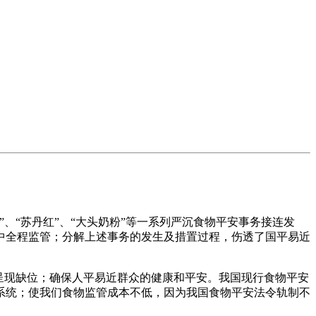
“苏丹红”、“大头奶粉”等一系列严沉食物平安事务接连发
中全程监管；分解上述事务的发生及措置过程，伤透了国平易近
呈现缺位；确保人平易近群众的健康和平安。我国现行食物平安
系统；使我们食物监管成本不低，因为我国食物平安法令轨制不