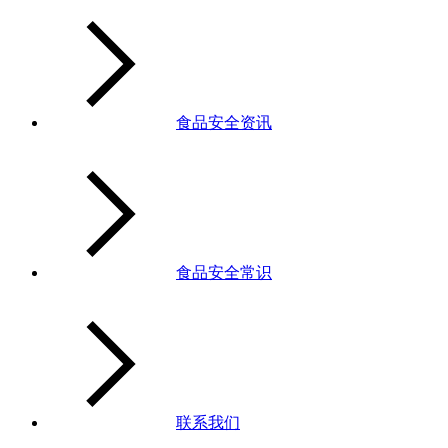
食品安全资讯
食品安全常识
联系我们