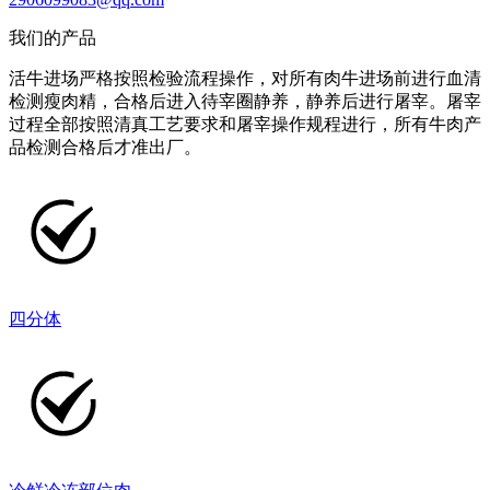
我们的产品
活牛进场严格按照检验流程操作，对所有肉牛进场前进行血清
检测瘦肉精，合格后进入待宰圈静养，静养后进行屠宰。屠宰
过程全部按照清真工艺要求和屠宰操作规程进行，所有牛肉产
品检测合格后才准出厂。
四分体