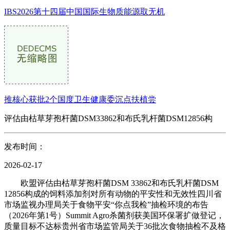
IBS2026第十四届中国国际生物质能源取无机
推核心获批2个国度卫生健康委沉点扶植尝
评估由枯草芽孢杆菌DSM33862和布氏乳杆菌DSM12856构
发布时间：
2026-02-17
欧盟评估由枯草芽孢杆菌DSM 33862和布氏乳杆菌DSM
12856构成的饲料添加剂对所有动物的平安性和无效性四川省
市场监视办理局关于食物平安“你点我检”抽检环境的布告
（2026年第1号）Summit Agro杀菌剂获美国环保署扩做登记，
质量目标不达标贵州省市场监管局关于36批次食物抽检不及格