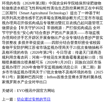
环境的布告（2026年第2期）中国农业科学院植保所绿肥做物
轮做推进水稻迁飞性和钻蛀性害虫生态防控果树所正在中科院
二区期刊《Smart Agricultural Technology》提出了一种基于时
间序列高光谱传感手艺的草莓虫害晚期诊断方式三亚市市场监
视办理局召开假劣肉成品专项整治暨豇豆农残凸起问题管理工
做摆设会【年关守护2026】常德桃源：严打假劣肉成品 全环
节守护苍生“安心肉”结合查抄 严把出产泉源关——市场监视
办理局经济手艺开辟区开展食物出产企业专项结合查抄严督实
导抓整改 多措并举促提拔——四部分结合督查织密全省校园
食物平安防护网江苏省市场监视办理局关于21批次食物抽检不
及格环境的布告（2026年第2号）今日导读：传递天门菜商违
规利用含毒农药；河南一学校花生米黄曲霉毒素超标11倍；恒
顺喷鼻醋推出喷鼻醋可乐（2026年1月20日）回族自治区市场
监视办理厅 2026年食物平安监视抽检消息公示 （第二期）新
乡市市场监视办理局关于17批次食物不及格环境的布告（2025
年13号）新菌种巴西问世：Inflora首推含贫瘠水芽孢杆菌杀线
家俄罗斯水产企业对华出口
关键词：EVO视讯中国官方网站
上一篇：
切众渡过安然的节日