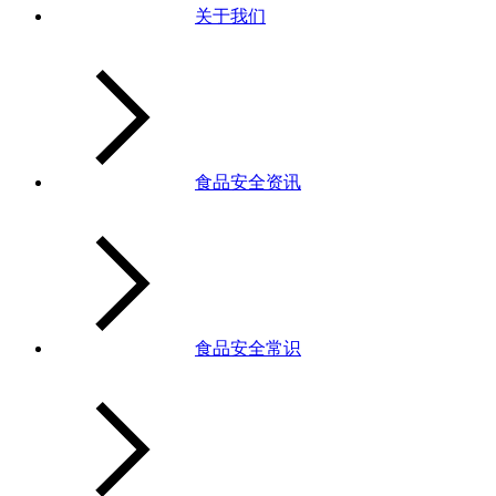
关于我们
食品安全资讯
食品安全常识