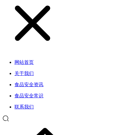
网站首页
关于我们
食品安全资讯
食品安全常识
联系我们