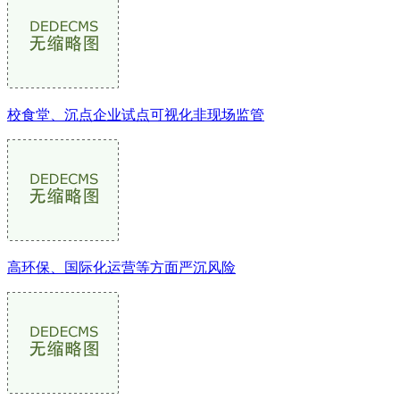
校食堂、沉点企业试点可视化非现场监管
高环保、国际化运营等方面严沉风险