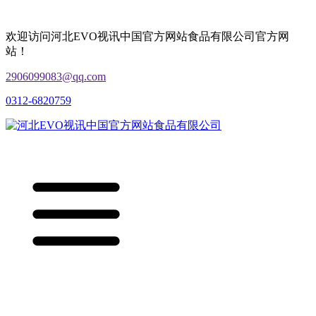
欢迎访问河北EVO视讯中国官方网站食品有限公司官方网
站！
2906099083@qq.com
0312-6820759