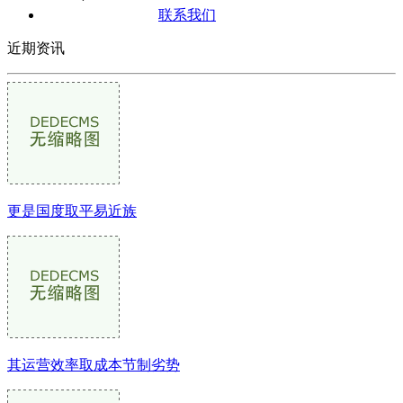
联系我们
近期资讯
更是国度取平易近族
其运营效率取成本节制劣势