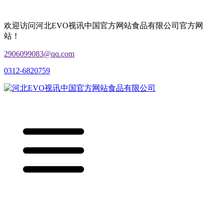
欢迎访问河北EVO视讯中国官方网站食品有限公司官方网
站！
2906099083@qq.com
0312-6820759