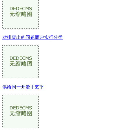
对排查出的问题商户实行分类
供给同一开源手艺平