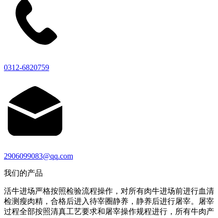
0312-6820759
2906099083@qq.com
我们的产品
活牛进场严格按照检验流程操作，对所有肉牛进场前进行血清
检测瘦肉精，合格后进入待宰圈静养，静养后进行屠宰。屠宰
过程全部按照清真工艺要求和屠宰操作规程进行，所有牛肉产