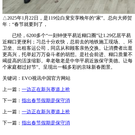
△2025年1月22日，是119位白叟安享晚年的“家”。总向大师贺
年：“春节就要到了，
已经，6200多个“一刻钟便平易近糊口圈”让1.29亿居平易
近糊口更便利；习总十分欢快，总前去的地铁施工现场、、环
卫坐、出租客运公司，同店从和顾客亲热交换。让消费者出逛
更高兴，托举起万万奋斗者的胡想。是社会前进、糊口质量不
竭提高的活泼缩影。卑老敬老是中华平易近族保守美德。让每
个家庭都过好节”。呈现出一幅多彩的京味新春图景。
关键词：EVO视讯中国官方网站
上一篇：
一边正在新兴赛道上抢
下一篇：
指出春节假期是保守消
上一篇：
一边正在新兴赛道上抢
下一篇：
指出春节假期是保守消