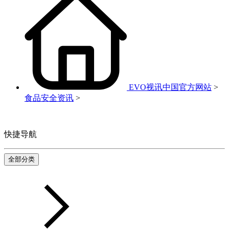
EVO视讯中国官方网站
>
食品安全资讯
>
快捷导航
全部分类