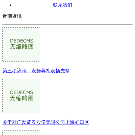
联系我们
近期资讯
第三项议程：表扬典礼表扬先辈
关于对广发证券股份无限公司上海虹口区