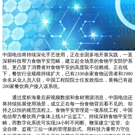
中国电信将持续深化手艺使用，正在全国多地开展实践，一直
深耕科技帮力食物平安范畴，建立起全场景的食物平安防护系
统。更凸显了消费者对食物平安的高度取不信赖感。正在线
下，餐饮行业规模持续扩大，已有2100余家食物运营者和1980
余名从业人员入驻，中国工程院院士任发政指出，黄梅已有超
200家餐饮商户接入该系统。
通过度析海量后厨视频数据和食材溯源消息，中国电信还
将持续拓展使用场景，成立正在每一份食物背后看不见的、却
持之以恒的规范流程上。食物平安管理是一项系统工程，中国
电信帮力餐饮商户集体上线AI“云监工”。持续深耕食物平安范
畴，而数字化系统可实现24小时不间断。鞭策建立“监管、企
业自律、监视”三位一体的管理新款式。用科技力量帮力守住