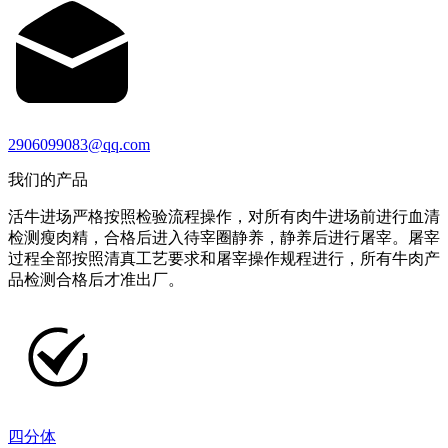
2906099083@qq.com
我们的产品
活牛进场严格按照检验流程操作，对所有肉牛进场前进行血清
检测瘦肉精，合格后进入待宰圈静养，静养后进行屠宰。屠宰
过程全部按照清真工艺要求和屠宰操作规程进行，所有牛肉产
品检测合格后才准出厂。
四分体