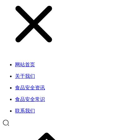
网站首页
关于我们
食品安全资讯
食品安全常识
联系我们