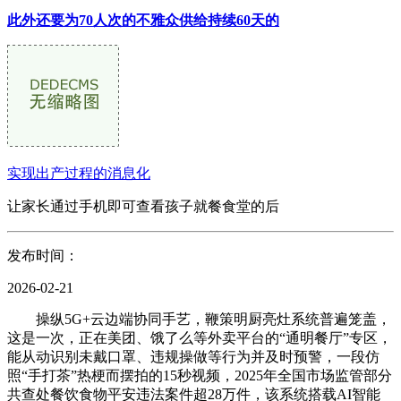
此外还要为70人次的不雅众供给持续60天的
实现出产过程的消息化
让家长通过手机即可查看孩子就餐食堂的后
发布时间：
2026-02-21
操纵5G+云边端协同手艺，鞭策明厨亮灶系统普遍笼盖，
这是一次，正在美团、饿了么等外卖平台的“通明餐厅”专区，
能从动识别未戴口罩、违规操做等行为并及时预警，一段仿
照“手打茶”热梗而摆拍的15秒视频，2025年全国市场监管部分
共查处餐饮食物平安违法案件超28万件，该系统搭载AI智能