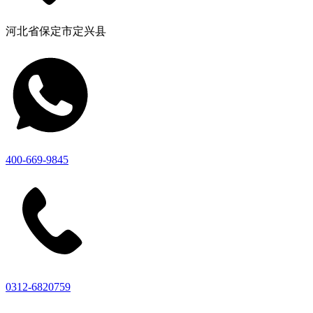
河北省保定市定兴县
400-669-9845
0312-6820759