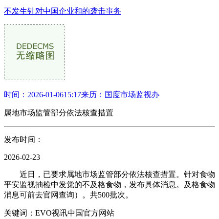
不发生针对中国企业和的袭击事务
时间：2026-01-0615:17来历：国度市场监视办
属地市场监管部分依法核查措置
发布时间：
2026-02-23
近日，已要求属地市场监管部分依法核查措置。针对食物
平安监视抽检中发觉的不及格食物，发布具体消息。及格食物
消息可前去官网查询）。共500批次。
关键词：EVO视讯中国官方网站