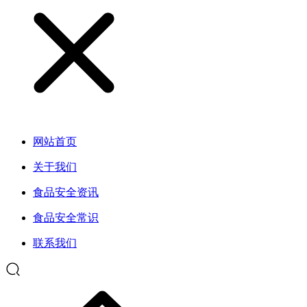
网站首页
关于我们
食品安全资讯
食品安全常识
联系我们