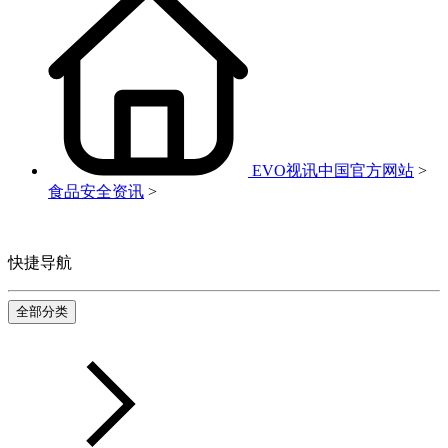
EVO视讯中国官方网站
>
食品安全资讯
>
快捷导航
全部分类