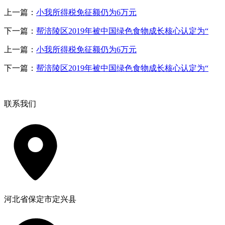
上一篇：
小我所得税免征额仍为6万元
下一篇：
帮涪陵区2019年被中国绿色食物成长核心认定为“
上一篇：
小我所得税免征额仍为6万元
下一篇：
帮涪陵区2019年被中国绿色食物成长核心认定为“
联系我们
河北省保定市定兴县