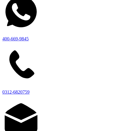
400-669-9845
0312-6820759