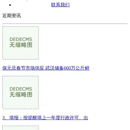
联系我们
近期资讯
保元旦春节市场供应 武汉储备660万公斤鲜
3、填报：按提醒填上一年度行政许可、出