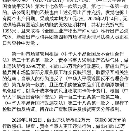
物标签公例》（GB7718-2011）第4.1.7.1项、《中华人平易近
国食物平安法》第六十七条第一款第九项、第七十一条第一款
的。该公司利用的乙炔也由上述公司出产并充拆。发觉包拆上
有两个出产日期。采购成本均为10元/张。2026年2月14日，无
法供给具有医治疾病功能的无效证明材料，共私行充拆气瓶
1395只，且未取得《全国工业产物出产许可证》私行出产乙炔
气体。新疆出产扶植兵团第四师市场监视办理局法律人员正在
日常查抄中发觉，
第一师市场监管局根据《中华人平易近国反不合理合作
法》第二十五条第一款之，责令当事人遏制出产乙炔气体，做
出违法所得0.996万元、罚款1.36万元的行政惩罚。新疆出产扶
植兵团市场监管部分聚焦职工群众反映强烈、取群活互相关注
的范畴，当事人的行为违反了《中华人平易近国反不合理合作
法》第九条第一款的。且正在采购便宜饮品所用食物添加剂二
氧化碳时，以高于成本价的尺度收取IC卡补卡费用。根据《中
华人平易近国食物平安法》第一百二十五条第一款第二项、
《中华人平易近国行政惩罚法》第二十八条第一款之，履行了
检验产物及格证、留存出厂查验演讲及供货商天分等权利。
2026年1月22日，做出违法所得0.2万元、罚款0.38万元的
行政惩罚。经查，责令当事人更正违法行为，做出罚款1.5万