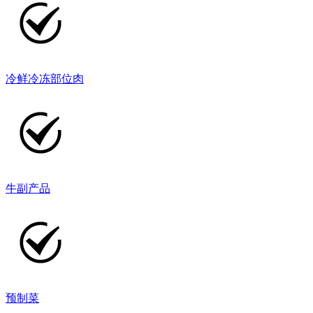
冷鲜冷冻部位肉
牛副产品
预制菜