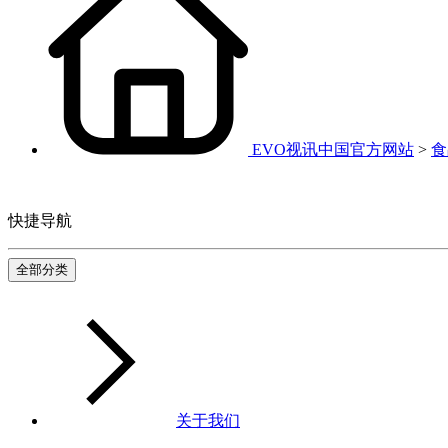
EVO视讯中国官方网站
>
食
快捷导航
全部分类
关于我们