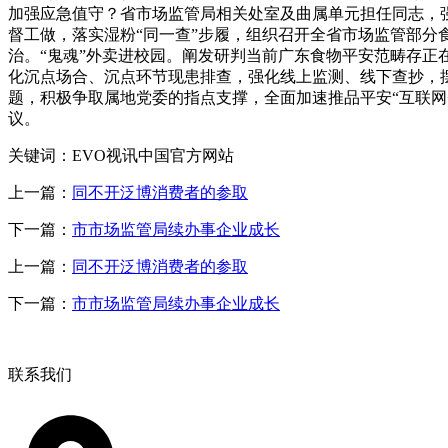
加强应急值守？省市场监管局相关处室及曲属单元担任同志，
督工做，落实湿粉“同一查”步履，组织召开全省市场监管部
治。“鬼魂”外卖进校园。阐发研判当前广东食物平安范畴存
化沉点场合、沉点环节现患排查，强化线上监测、线下查抄，
题，积极争取属地党委的指点支撑，全面加速推品平安“互联网
议。
关键词：EVO视讯中国官方网站
上一篇：
同不开泛博消费者的参取
下一篇：
市市场监管局续办事企业成长
上一篇：
同不开泛博消费者的参取
下一篇：
市市场监管局续办事企业成长
联系我们