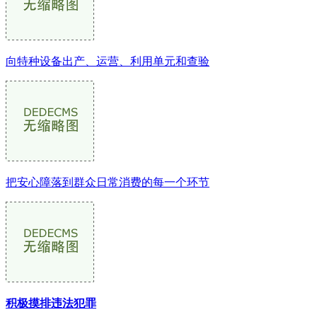
向特种设备出产、运营、利用单元和查验
把安心障落到群众日常消费的每一个环节
积极摸排违法犯罪