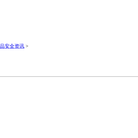
品安全资讯
>