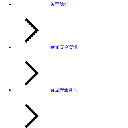
关于我们
食品安全资讯
食品安全常识