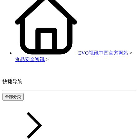
EVO视讯中国官方网站
>
食品安全资讯
>
快捷导航
全部分类