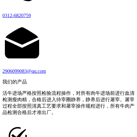
0312-6820759
2906099083@qq.com
我们的产品
活牛进场严格按照检验流程操作，对所有肉牛进场前进行血清
检测瘦肉精，合格后进入待宰圈静养，静养后进行屠宰。屠宰
过程全部按照清真工艺要求和屠宰操作规程进行，所有牛肉产
品检测合格后才准出厂。