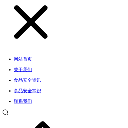
网站首页
关于我们
食品安全资讯
食品安全常识
联系我们