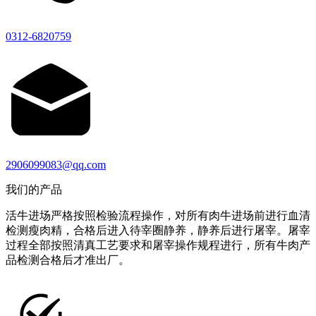
0312-6820759
2906099083@qq.com
我们的产品
活牛进场严格按照检验流程操作，对所有肉牛进场前进行血清
检测瘦肉精，合格后进入待宰圈静养，静养后进行屠宰。屠宰
过程全部按照清真工艺要求和屠宰操作规程进行，所有牛肉产
品检测合格后才准出厂。