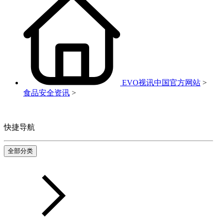
EVO视讯中国官方网站
>
食品安全资讯
>
快捷导航
全部分类