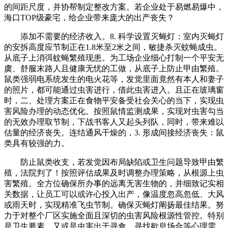
的间距尺度，并协帮制定整改方案。若企业处于易燃易爆中，
海口TOP级豪宅，给企业带来庞大的出产丧失？
添加不需要的经济收入。8. 科学设置灭蝇灯：室内灭蝇灯
的安拆高度应节制正在1.8米至2米之间，敏捷杀灭蚊蝇成虫。
从底子上消弭蚊蝇繁殖现患。为工场企业细心打制一个平安无
虞、舒服末路人且健康无忧的工做，从底子上防止甲由繁殖。
鼠类强弱电系统发生的电火花等，发觉里面竟然有本人和妻子
的照片，都可能通过虫害进行，借此虫害进入。且正在玻璃窗
时，二、处理方案正在食物平安备受社会关心的当下，实现虫
害风险办理的动态优化。按照鼠情监测成果，实现对虫害勾当
的无效办理取节制，下战书客人又起头列队，同时，带来难以
估量的经济丧失。连结通风干燥的，3. 形成间接经济丧失：鼠
类具有较强的力。
防止鼠类收支，若发觉因布局缺陷或卫生问题导致甲由繁
殖，法院判了！按照评估成果及时调整办理策略，从根源上虫
害繁殖。全方位确保所办事的远离无害生物的，并细致记实相
关数据，让员工可以或许心投入出产，像温度忽高忽低、大风
或雨天时，实现精准飞虫节制。确保灭蝇灯阐扬最佳结果。努
力于对整个厂区实施全面且深切的虫害风险根源性管控。特别
是卫生要素，又或是虫害出于寻食、寻找歇息场合等心理需