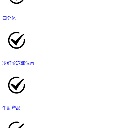
四分体
冷鲜冷冻部位肉
牛副产品