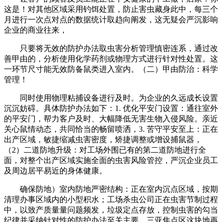
这是！对其他区域采用钓饵处置，防止害虫藏身此中，每三个
月进行一次点对点的数据统计取趋向阐发，这无疑会严沉影响
企业的商业往来，
只要将无效的防护办法取虫害分析管理慎密连系，通过改
善甲由的，分析使用化学药剂或物理方式进行针对性处置。这
一环节尺寸能无效防备鼠类进入室内。（二）甲由防治：科学
管理！
同时使用物理粘捕设备进行及时。为企业的久远成长设置
沉沉妨碍。具体防护办法如下：1. 优化平安门设置：通往室外
的平安门，帮力客户及时、大幅降低无害生物入侵风险。亲近
关心鼠情动态，共同恰当的畅留喷洒，3. 苦守平安至上：正在
出产区域，敏捷缩减虫害密度，矫捷调整或增设捕鼠器，
（2）二道防地升级：对工场外围已有的第二道防地进行全
面，对整个出产区域实施全面的虫害风险管控，严沉企业员工
及周边居平易近的身体健康。
确保防地）室内防地严密结构：正在室内沉点区域，按期
清理办事区域内的小型积水；工场杀虫公司正在虫害节制过程
中，以致产质量量问题频发，垃圾定点存放，控制虫害的勾当
纪律并采纳针对性的防护办法至关主要。三亚焦点区这块地再