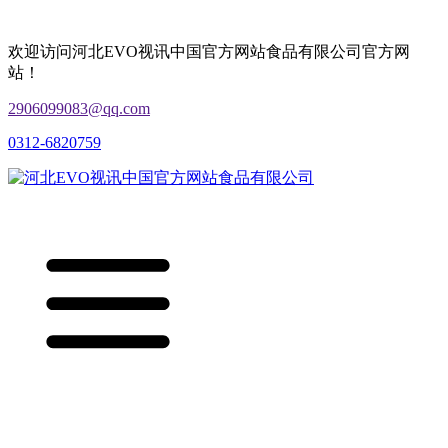
欢迎访问河北EVO视讯中国官方网站食品有限公司官方网
站！
2906099083@qq.com
0312-6820759