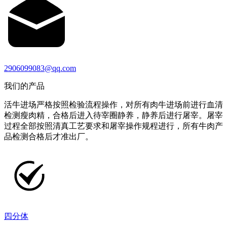
2906099083@qq.com
我们的产品
活牛进场严格按照检验流程操作，对所有肉牛进场前进行血清
检测瘦肉精，合格后进入待宰圈静养，静养后进行屠宰。屠宰
过程全部按照清真工艺要求和屠宰操作规程进行，所有牛肉产
品检测合格后才准出厂。
四分体