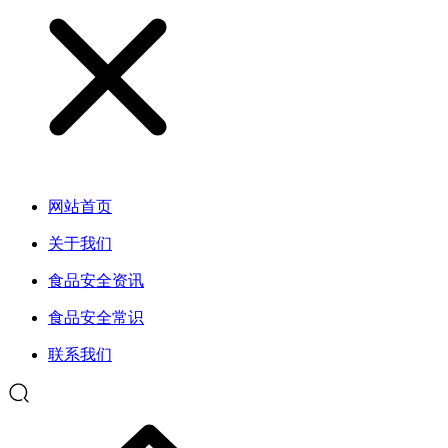
网站首页
关于我们
食品安全资讯
食品安全常识
联系我们