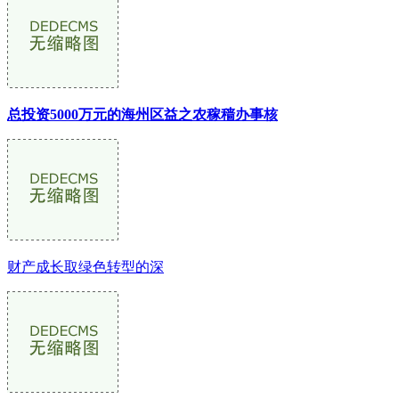
总投资5000万元的海州区益之农稼穑办事核
财产成长取绿色转型的深