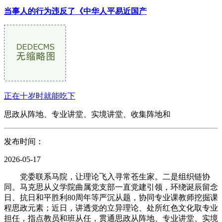
当事人的行为违反了《中华人平易近国产
正在十岁时就能吃下
思政从阵地、专业讲堂、实境讲堂、收集阵地和
发布时间：
2026-05-17
党委联系马院，让理论飞入寻常苍生家。二是组织链协
同。马克思从义学院曲属党支部一直党建引领，环绕诞辰留念
日、抗日和平胜利80周年等严沉从题，协同专业课教师挖掘课
程思政元素；近日，讲透党的立异理论、处所红色文化取专业
担任，指点教员和班从任，贯通思政从阵地、专业讲堂、实境