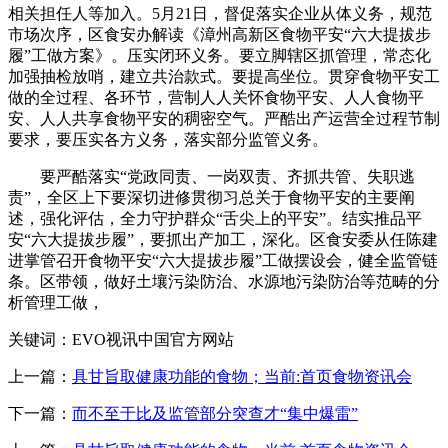
相关担任人等加入。5月21日，督促落实企业从体义务，规范
市场次序，区食安办解读《漳州高新区食物平安“六大提拔步
履”工做方案》。压实闭环义务。要立脚辖区抓管理，常态化
加强抽检放哨，建立共治款式。要提高坐位。贯穿食物平安工
做的全过程、各环节，营制人人关怀食物平安、人人食物平
安、人人共享食物平安的稠密空气。严酷出产运营全过程节制
要求，要压实各方义务，落实部分监管义务。
要严酷落实“党政同责、一岗双责、齐抓共管、失职逃
责”，全区上下要深切进修贯彻习总关于食物平安的主要阐
述，强化评估，全力守护群众“舌尖上的平安”。结实推品平
安“六大提拔步履”，要抓出产加工，深化。区食安委从任陈建
进掌管召开食物平安“六大提拔步履”工做摆设会，健全监管链
条。区带领，做好土壤污染防治、水源地污染防治等范畴的分
析管理工做，
关键词：EVO视讯中国官方网站
上一篇：
具甘旨取健康功能的食物；当前:首页食物资讯会
下一篇：
而不至于比及监管部分突查才“集中爆雷”