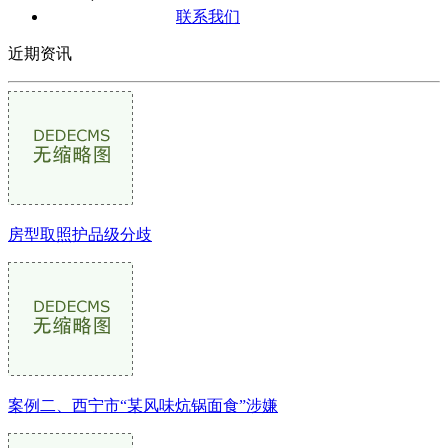
联系我们
近期资讯
房型取照护品级分歧
案例二、西宁市“某风味炕锅面食”涉嫌