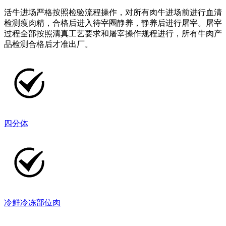
活牛进场严格按照检验流程操作，对所有肉牛进场前进行血清
检测瘦肉精，合格后进入待宰圈静养，静养后进行屠宰。屠宰
过程全部按照清真工艺要求和屠宰操作规程进行，所有牛肉产
品检测合格后才准出厂。
四分体
冷鲜冷冻部位肉