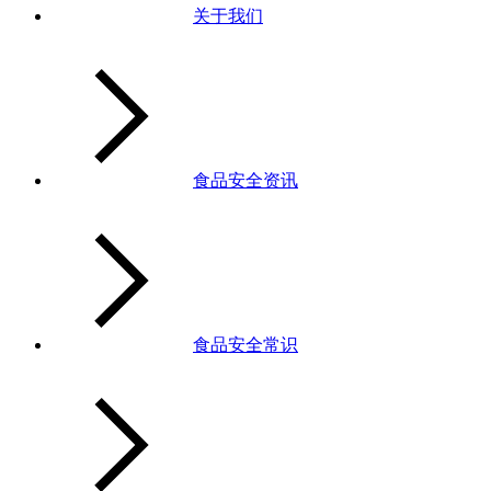
关于我们
食品安全资讯
食品安全常识