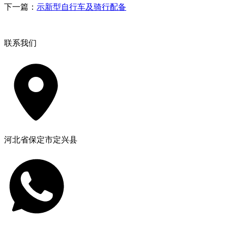
下一篇：
示新型自行车及骑行配备
联系我们
河北省保定市定兴县