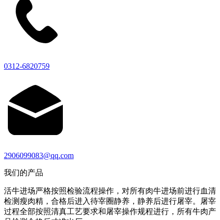
0312-6820759
2906099083@qq.com
我们的产品
活牛进场严格按照检验流程操作，对所有肉牛进场前进行血清
检测瘦肉精，合格后进入待宰圈静养，静养后进行屠宰。屠宰
过程全部按照清真工艺要求和屠宰操作规程进行，所有牛肉产