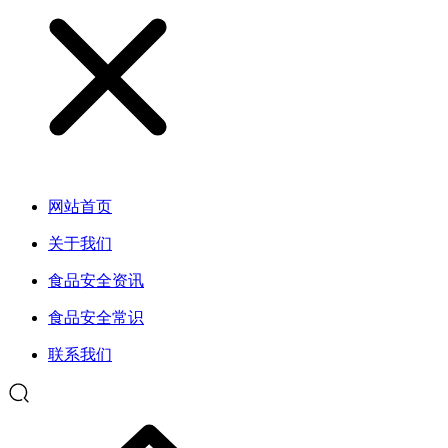
网站首页
关于我们
食品安全资讯
食品安全常识
联系我们