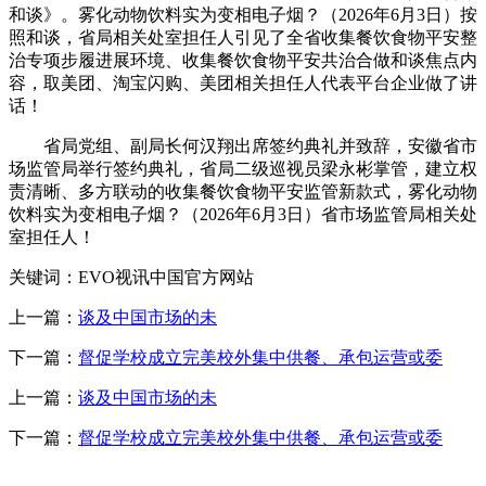
和谈》。雾化动物饮料实为变相电子烟？（2026年6月3日）按
照和谈，省局相关处室担任人引见了全省收集餐饮食物平安整
治专项步履进展环境、收集餐饮食物平安共治合做和谈焦点内
容，取美团、淘宝闪购、美团相关担任人代表平台企业做了讲
话！
省局党组、副局长何汉翔出席签约典礼并致辞，安徽省市
场监管局举行签约典礼，省局二级巡视员梁永彬掌管，建立权
责清晰、多方联动的收集餐饮食物平安监管新款式，雾化动物
饮料实为变相电子烟？（2026年6月3日）省市场监管局相关处
室担任人！
关键词：EVO视讯中国官方网站
上一篇：
谈及中国市场的未
下一篇：
督促学校成立完美校外集中供餐、承包运营或委
上一篇：
谈及中国市场的未
下一篇：
督促学校成立完美校外集中供餐、承包运营或委