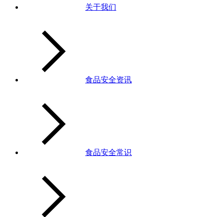
关于我们
食品安全资讯
食品安全常识