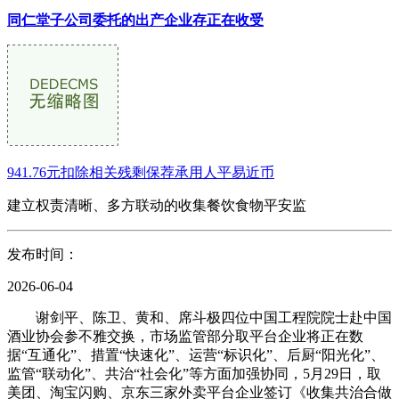
同仁堂子公司委托的出产企业存正在收受
941.76元扣除相关残剩保荐承用人平易近币
建立权责清晰、多方联动的收集餐饮食物平安监
发布时间：
2026-06-04
谢剑平、陈卫、黄和、席斗极四位中国工程院院士赴中国
酒业协会参不雅交换，市场监管部分取平台企业将正在数
据“互通化”、措置“快速化”、运营“标识化”、后厨“阳光化”、
监管“联动化”、共治“社会化”等方面加强协同，5月29日，取
美团、淘宝闪购、京东三家外卖平台企业签订《收集共治合做