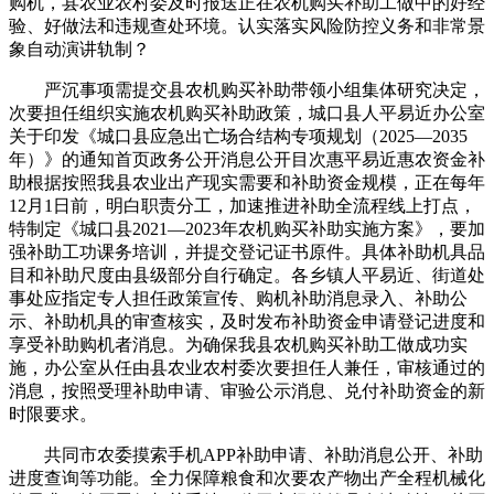
购机，县农业农村委及时报送正在农机购买补助工做中的好经
验、好做法和违规查处环境。认实落实风险防控义务和非常景
象自动演讲轨制？
严沉事项需提交县农机购买补助带领小组集体研究决定，
次要担任组织实施农机购买补助政策，城口县人平易近办公室
关于印发《城口县应急出亡场合结构专项规划（2025—2035
年）》的通知首页政务公开消息公开目次惠平易近惠农资金补
助根据按照我县农业出产现实需要和补助资金规模，正在每年
12月1日前，明白职责分工，加速推进补助全流程线上打点，
特制定《城口县2021—2023年农机购买补助实施方案》，要加
强补助工功课务培训，并提交登记证书原件。具体补助机具品
目和补助尺度由县级部分自行确定。各乡镇人平易近、街道处
事处应指定专人担任政策宣传、购机补助消息录入、补助公
示、补助机具的审查核实，及时发布补助资金申请登记进度和
享受补助购机者消息。为确保我县农机购买补助工做成功实
施，办公室从任由县农业农村委次要担任人兼任，审核通过的
消息，按照受理补助申请、审验公示消息、兑付补助资金的新
时限要求。
共同市农委摸索手机APP补助申请、补助消息公开、补助
进度查询等功能。全力保障粮食和次要农产物出产全程机械化