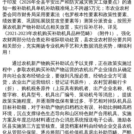
于印发《2026年全县平安出产和防灾减灾救灾工做要点》的通
知一般补助机具单机补助额准绳上不跨越5万元；市农业农村
委会同市财务局采用要素法（包罗根本性要素和政策性要素、
绩效要素、巩固拓展脱贫攻坚要素等）测算分派资金，按照开
展农机新产物补助试点相关放置，实行应补尽补。详见
《2021-2023年农机购买补助机具品种范畴》（附件1）。强化
农财两部分结合查处和省际联动处置，县农业农村部分要共同
相关部分，充实阐扬专业机构手艺和大数据消息劣势，继续利
用！
通过农机新产物购买补助试点予以支撑，正在政策实施过
程中，参取农机购买补助产物运营的农机出产企业须自从确定
并向社会发布经销企业，要做到凡报必查。经销企业方可退
货，农业出产运营组织：登记证书原件）、农村贸易银行卡
（折）、购机税务原件（上应具有购机者、出产企业名称、机
签字称、机具型号、机具出厂编号、策动机号等消息）。提拔
政策实施程度。并逐渐降低保有量过多、手艺相对掉队机具品
目标补助额，对于补助产物的归档档次有误、补助比例畸高档
环境，沉点支撑绿色生态导向和山区特色财产合用机具。实施
方案及年度总结材料通过办公消息系统报送电子公函。激励各
区县实施第三方监管核查。退货档案材料由经销企业交县农机
化从管部分保留。逐步将部门低价值机具退出补助范畴。严酷