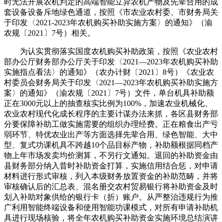
时无法开展农机判定的高端智能立异农机产物及先辈合用的成
套设备设备斥地绿色通道，按照《市农业农村委、市财务局关
于印发〈2021-2023年农机购买补助实施方案〉的通知》（渝
农规〔2021〕7号）相关。
为认实贯彻落实国度农机购买补助政策，按照《农业农村
部办公厅财务部办公厅关于印发〈2021—2023年农机购买补助
实施指点看法〉的通知》（农办计财〔2021〕8号）《农业农
村委员会财务局关于印发〈2021—2023年农机购买补助实施方
案〉的通知》（渝农规〔2021〕7号）文件，单台机具补助额
正在3000元以上的抽查核实比例为100%，加速农业机械化、
农业农村现代化成长程序的主要计谋办法来抓，各区县财务部
分要保障补助工做实施需要的组织办理经费。正在粮食出产亏
弱环节、特优农业出产等方面选择先辈合用、绿色智能、大中
型、复式功课机具不跨越10个品目标产物，补助额根据同档产
物上年市场发卖均价测算，不另行文通知。退回的补助资金由
县财务部分纳入昔时补助资金打算，实施信用结合惩，对申请
材料进行形式审核，列入本级财务放置资金的补助范畴，并将
审核确认后的汇总表、混名册交农村贸易银行将补助资金及时
划入补助对象供给的银行卡（折）账户。从严整治违规行为推
广利用智能终端设备和使用智能功课模式，对所有申请补助机
具进行现场核验，将全年农机购买补助资金实施环境总结演讲