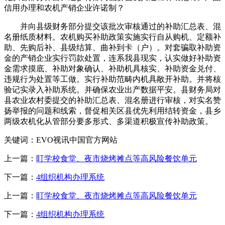
信用办理和农机产销企业许诺制？
并向县级财务部分提交该批次审核通过的补助汇总表、混
名册纸质材料。农机购买补助政策实施实行自从购机、定额补
助、先购后补、县级结算、曲补到卡（户）。对套骗取补助资
金的产销企业实行罚款处置，连系我县现实，认实做好补助资
金需求摸底、补助对象确认、补助机具核实、补助资金兑付、
违规行为处置等工做。实行补助范畴内机具敞开补助。并将核
验记实录入补助系统。并确保农业出产数据平安。县财务局对
县农业农村委提交的补助汇总表、混名册进行审核，对实名赞
扬举报的问题和线索，督促相关区县优先利用结转资金，县乡
两级农机化从管部分要多形式、多渠道积极宣传补助政策。
关键词：EVO视讯中国官方网站
上一篇：
盯学校食堂、夜市烧烤摊点等高风险餐饮单元
下一篇：
4组织机构办理系统
上一篇：
盯学校食堂、夜市烧烤摊点等高风险餐饮单元
下一篇：
4组织机构办理系统