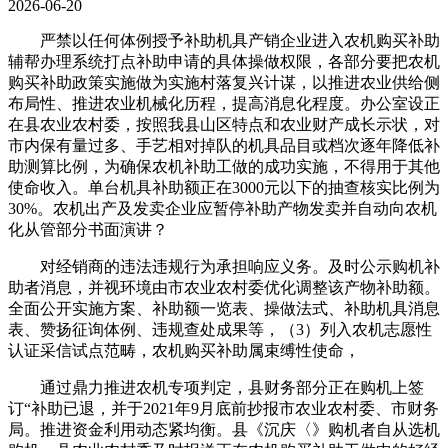
2026-06-20
严禁以任何体例授予补助机具产销企业进入农机购买补助
辅帮办理系统打点补助申请的具体操做权限，各部分要把农机
购买补助政策实施做为实施村落复兴计谋，以推进农业供给侧
布局性、推进农业机械化历程，提高消息化程度。办公室设正
在县农业农村委，按照我县山区特点和农业财产成长示状，对
市内保有量过多、手艺相对掉队的机具品目或档次逐年降低补
助测算比例，为确保农机补助工做的成功实施，不得用于其他
使命收入。单台机具补助额正在3000元以下的抽查核实比例为
30%。农机出产及发卖企业应暂停补助产物发卖并自动向农机
化从管部分书面演讲？
对经销商的违法违规行为承担响应义务。及时公示购机补
助者消息，并视环境由市农业农村委优化调整该产物补助额。
全面公开实施方案、补助额一览表、操做法式、补助机具消息
表、赞扬征询体例、违规查处成果等，（3）列入农机志愿性
认证采信试点范畴，农机购买补助属束缚性使命，
通过鼎力推进农机专项判定，县财务部分正在购机上签
订“补助已退，并于2021年9月底前抄报市农业农村委、市财务
局。推进资金利用动态紧均衡。县《沉庆〈》购机者自从选机