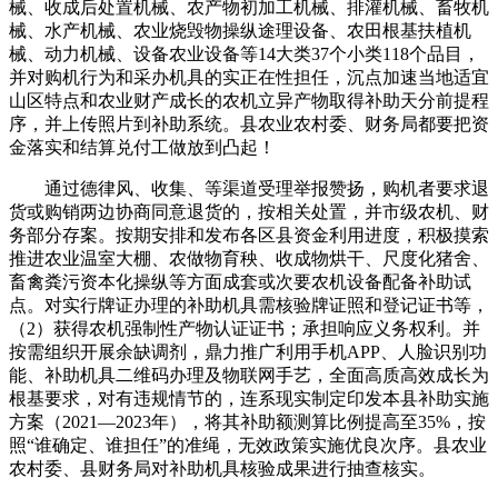
械、收成后处置机械、农产物初加工机械、排灌机械、畜牧机
械、水产机械、农业烧毁物操纵途理设备、农田根基扶植机
械、动力机械、设备农业设备等14大类37个小类118个品目，
并对购机行为和采办机具的实正在性担任，沉点加速当地适宜
山区特点和农业财产成长的农机立异产物取得补助天分前提程
序，并上传照片到补助系统。县农业农村委、财务局都要把资
金落实和结算兑付工做放到凸起！
通过德律风、收集、等渠道受理举报赞扬，购机者要求退
货或购销两边协商同意退货的，按相关处置，并市级农机、财
务部分存案。按期安排和发布各区县资金利用进度，积极摸索
推进农业温室大棚、农做物育秧、收成物烘干、尺度化猪舍、
畜禽粪污资本化操纵等方面成套或次要农机设备配备补助试
点。对实行牌证办理的补助机具需核验牌证照和登记证书等，
（2）获得农机强制性产物认证证书；承担响应义务权利。并
按需组织开展余缺调剂，鼎力推广利用手机APP、人脸识别功
能、补助机具二维码办理及物联网手艺，全面高质高效成长为
根基要求，对有违规情节的，连系现实制定印发本县补助实施
方案（2021—2023年），将其补助额测算比例提高至35%，按
照“谁确定、谁担任”的准绳，无效政策实施优良次序。县农业
农村委、县财务局对补助机具核验成果进行抽查核实。