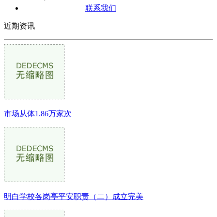
联系我们
近期资讯
市场从体1.86万家次
明白学校各岗亭平安职责（二）成立完美