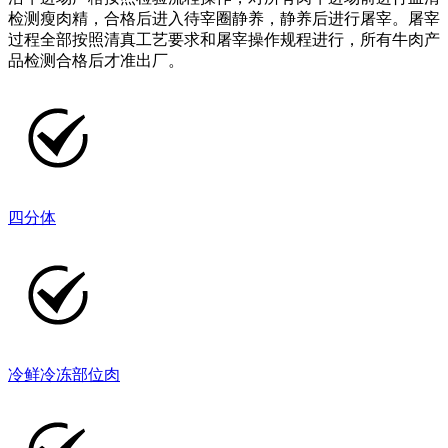
检测瘦肉精，合格后进入待宰圈静养，静养后进行屠宰。屠宰
过程全部按照清真工艺要求和屠宰操作规程进行，所有牛肉产
品检测合格后才准出厂。
四分体
冷鲜冷冻部位肉