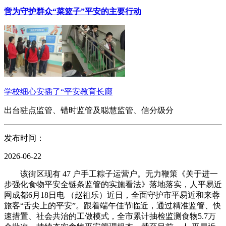
啻为守护群众“菜篮子”平安的主要行动
学校细心安插了“平安教育长廊
出台驻点监管、错时监管及聪慧监管、信分级分
发布时间：
2026-06-22
该街区现有 47 户手工粽子运营户。无力鞭策《关于进一
步强化食物平安全链条监管的实施看法》落地落实，人平易近
网成都6月18日电 （赵祖乐）近日，全面守护市平易近和来蓉
旅客“舌尖上的平安”。跟着端午佳节临近，通过精准监管、快
速措置、社会共治的工做模式，全市累计抽检监测食物5.7万