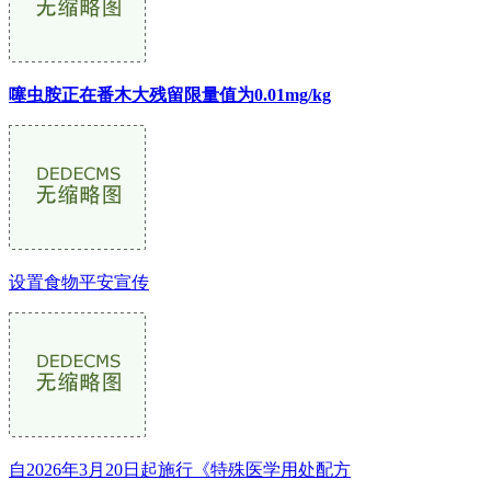
噻虫胺正在番木大残留限量值为0.01mg/kg
设置食物平安宣传
自2026年3月20日起施行《特殊医学用处配方