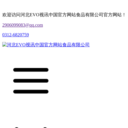
欢迎访问河北EVO视讯中国官方网站食品有限公司官方网站！
2906099083@qq.com
0312-6820759