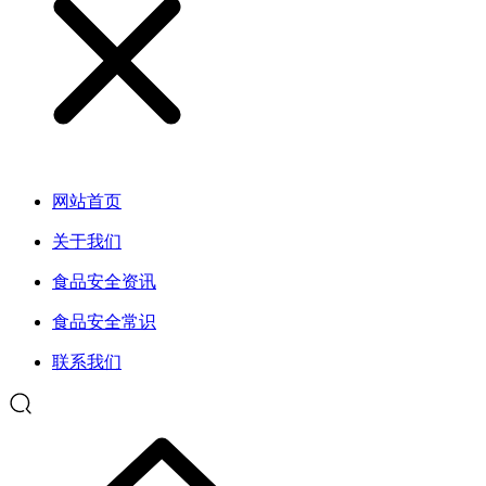
网站首页
关于我们
食品安全资讯
食品安全常识
联系我们