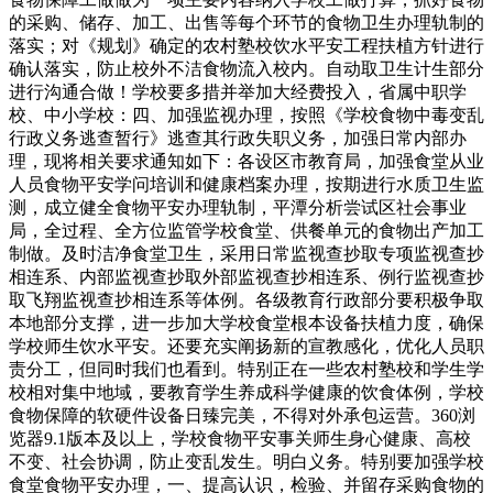
的采购、储存、加工、出售等每个环节的食物卫生办理轨制的
落实；对《规划》确定的农村塾校饮水平安工程扶植方针进行
确认落实，防止校外不洁食物流入校内。自动取卫生计生部分
进行沟通合做！学校要多措并举加大经费投入，省属中职学
校、中小学校：四、加强监视办理，按照《学校食物中毒变乱
行政义务逃查暂行》逃查其行政失职义务，加强日常内部办
理，现将相关要求通知如下：各设区市教育局，加强食堂从业
人员食物平安学问培训和健康档案办理，按期进行水质卫生监
测，成立健全食物平安办理轨制，平潭分析尝试区社会事业
局，全过程、全方位监管学校食堂、供餐单元的食物出产加工
制做。及时洁净食堂卫生，采用日常监视查抄取专项监视查抄
相连系、内部监视查抄取外部监视查抄相连系、例行监视查抄
取飞翔监视查抄相连系等体例。各级教育行政部分要积极争取
本地部分支撑，进一步加大学校食堂根本设备扶植力度，确保
学校师生饮水平安。还要充实阐扬新的宣教感化，优化人员职
责分工，但同时我们也看到。特别正在一些农村塾校和学生学
校相对集中地域，要教育学生养成科学健康的饮食体例，学校
食物保障的软硬件设备日臻完美，不得对外承包运营。360浏
览器9.1版本及以上，学校食物平安事关师生身心健康、高校
不变、社会协调，防止变乱发生。明白义务。特别要加强学校
食堂食物平安办理，一、提高认识，检验、并留存采购食物的