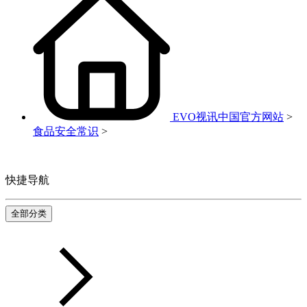
EVO视讯中国官方网站
>
食品安全常识
>
快捷导航
全部分类