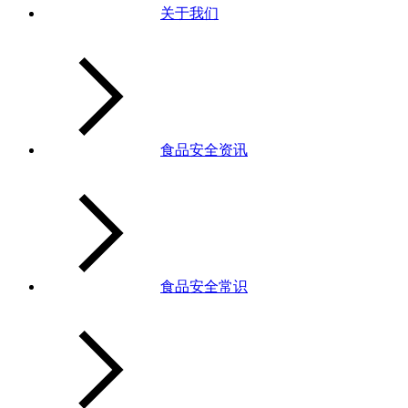
关于我们
食品安全资讯
食品安全常识