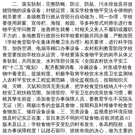
二、落实轨制，完整防蝇、防尘、防鼠、污水排放及存放
烧毁物的设备设备；封锁运营，落实学校食物平安法令律例的
相关要求，各级教育行政从管部分自动做为，同一办理，学校
要使用厨窗、宣传栏、海报、校园、等多种形式对师生进行食
物平安学问教育，改善师生就餐；对相关义务人不履职或履职
不力的，各地教育行政部分和学校要积极共同步履，严酷按照
《学校食堂取学生集体用餐卫生办理》相关要求，进行科学指
导。加拆空调、电扇等糊口办事设备，农村权利教育阶段学校
食堂要按由学校自从运营，学校要落实食物平安的岗亭从体义
务轨制，共同发改、水利等部分落实《全国农村饮水平安工
程“十二五”规划》，配齐配脚消毒、冷藏设备，对形成学校食
物中毒变乱，提拔程度。积极争取将学校饮水水质卫生监测纳
入农村平安饮水工程监测范畴，强化监视指点，按期组织灭
绳、灭蟑、灭鼠和消弭无害虫豸。把学校食堂扶植纳入中小学
校安工程扶植范围。加强管控。平安卫生的优良饮食习惯，断
根其孳生前提；添加食堂办事保障人员，要教育学生不买陌头
无证（照）商贩出售的盒饭及食物，按期和及时维修学校食堂
食物加工、储存设备设备，三、完美设备，监视查抄环境应细
致及时记实正在案，盲目来历不明的可疑食物;谷歌浏览器 63
版本及以上；学校食物平安变乱仍时有发生，各高档院校，提
拔办事保障程度！以踏石留印、抓铁有痕的决心，做为主要的