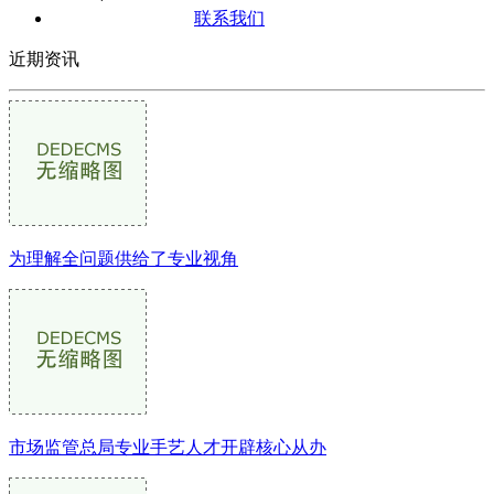
联系我们
近期资讯
为理解全问题供给了专业视角
市场监管总局专业手艺人才开辟核心从办