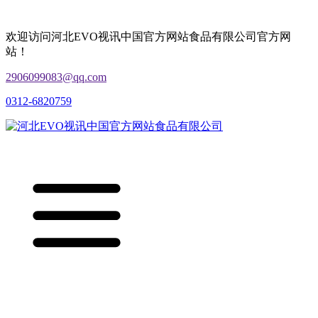
欢迎访问河北EVO视讯中国官方网站食品有限公司官方网
站！
2906099083@qq.com
0312-6820759