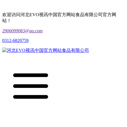
欢迎访问河北EVO视讯中国官方网站食品有限公司官方网
站！
2906099083@qq.com
0312-6820759