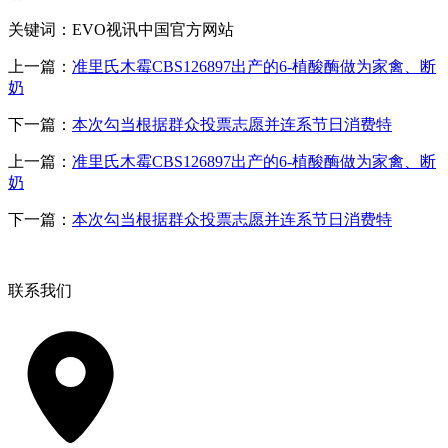
关键词：EVO视讯中国官方网站
上一篇：
准里氏木霉CBS126897出产的6-植酸酶做为家禽、断
奶
下一篇：
本次勾当根据群众投票志愿并连系节日消费特
上一篇：
准里氏木霉CBS126897出产的6-植酸酶做为家禽、断
奶
下一篇：
本次勾当根据群众投票志愿并连系节日消费特
联系我们