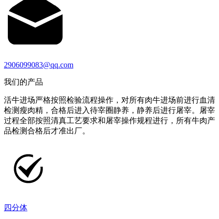
2906099083@qq.com
我们的产品
活牛进场严格按照检验流程操作，对所有肉牛进场前进行血清
检测瘦肉精，合格后进入待宰圈静养，静养后进行屠宰。屠宰
过程全部按照清真工艺要求和屠宰操作规程进行，所有牛肉产
品检测合格后才准出厂。
四分体