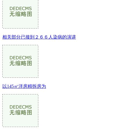
相关部分已接到２６６人染病的演讲
以145㎡洋房精拆房为