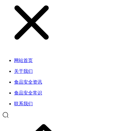
网站首页
关于我们
食品安全资讯
食品安全常识
联系我们