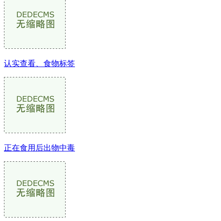
认实查看、食物标签
正在食用后出物中毒