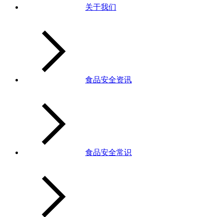
关于我们
食品安全资讯
食品安全常识