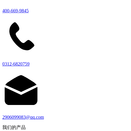
400-669-9845
0312-6820759
2906099083@qq.com
我们的产品