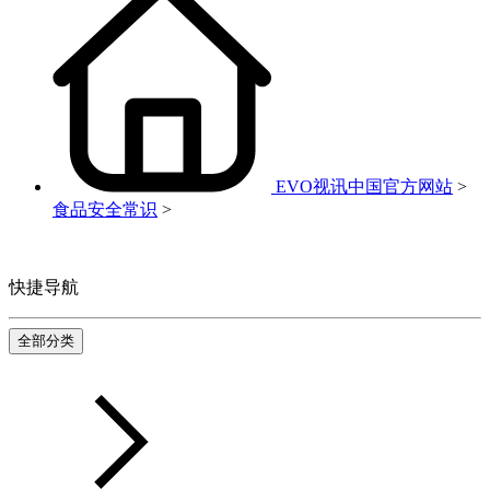
EVO视讯中国官方网站
>
食品安全常识
>
快捷导航
全部分类