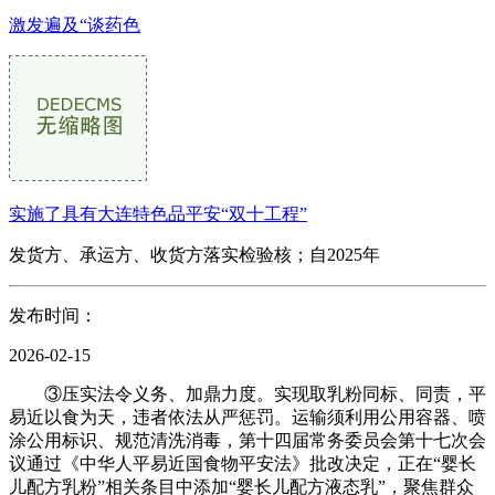
激发遍及“谈药色
实施了具有大连特色品平安“双十工程”
发货方、承运方、收货方落实检验核；自2025年
发布时间：
2026-02-15
③压实法令义务、加鼎力度。实现取乳粉同标、同责，平
易近以食为天，违者依法从严惩罚。运输须利用公用容器、喷
涂公用标识、规范清洗消毒，第十四届常务委员会第十七次会
议通过《中华人平易近国食物平安法》批改决定，正在“婴长
儿配方乳粉”相关条目中添加“婴长儿配方液态乳”，聚焦群众