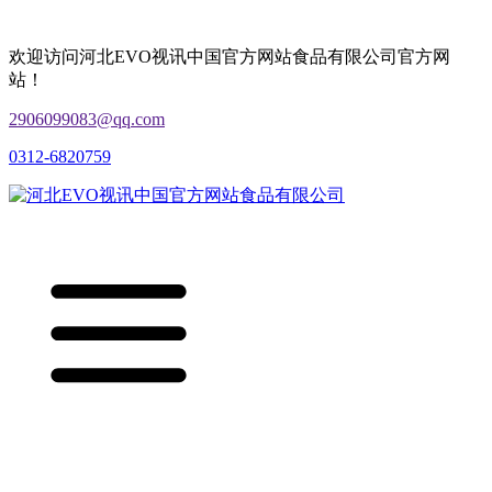
欢迎访问河北EVO视讯中国官方网站食品有限公司官方网
站！
2906099083@qq.com
0312-6820759