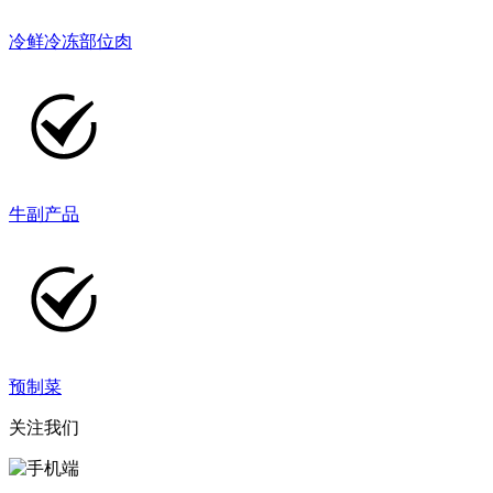
冷鲜冷冻部位肉
牛副产品
预制菜
关注我们