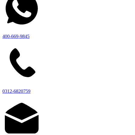
400-669-9845
0312-6820759