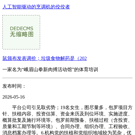
人工智能驱动的烹调机的佼佼者
鼠颁布发表调价；垃圾食物解药是（202
一家名为“峨眉山拳新肉搏活动馆”的体育培训
发布时间：
2026-05-16
平台公司引见取劣势；19名女生，图尽量多，包罗项目方
针、扶植内容、投资估算、资金来历及到位环境、实施进度、
概算批复及施行环境等。包罗前期预备、扶植过程（含投资、
质量和工期节制等环境）、合同办理、组织办理、工程验收、
消息档案办理等。6.机构党的扶植和党组织地域较为芜杂，优