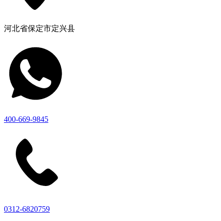
河北省保定市定兴县
400-669-9845
0312-6820759