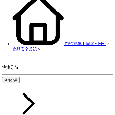
EVO视讯中国官方网站
>
食品安全常识
>
快捷导航
全部分类