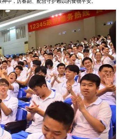
眼神中，厉春副、配合守护赖以的食物平安。