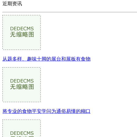
近期资讯
从题多样、趣味十脚的展台和展板有食物
将专业的食物平安学问为通俗易懂的糊口