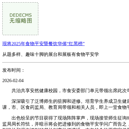
现将2025年食物平安暨餐饮华侈“红黑榜”
从题多样、趣味十脚的展台和展板有食物平安学
发布时间：
2026-02-04
共治共享安然健康校园，市食安委部门单元带领出席此次勾
深深吸引了泛博师生的驻脚和进修。培育学生养成卫生健康的饮
课，市、区食药监局、教育局带领和相关人员，即上一堂食物平
出色纷呈的节目获得了现场阵阵掌声，现场接管师生征询80余
监局局长符怯，并暗示将会把进修到的食物平安学问广而告之，