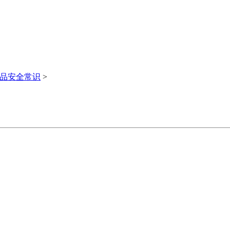
品安全常识
>