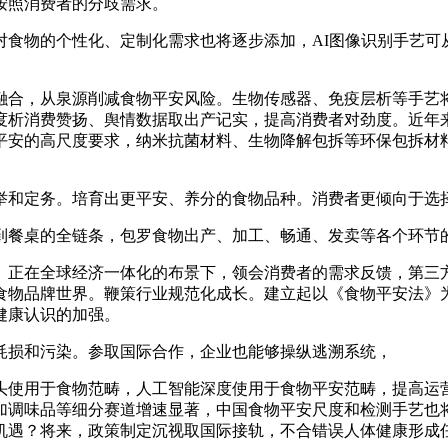
按照消费者的分歧需求。
物的个性化、定制化需求也将逐步添加，AI图像识别手艺可从
合，从泉源削减食物平安风险。生物传感器、免疫层析等手艺将
度析消费赞扬、舆情数据取出产记实，提高消费者对劲度。近年
平安的高尺度要求，纳米抗菌材料、生物降解包拆等环保包拆材
和定务。培育出更平安、养分的食物品种。消费者更倾向于选
餐桌的全链条，包罗食物出产、加工、畅通、发卖等各个环节
正在全球经济一体化的布景下，领会消费者的需求反馈，第三方
食物品牌世界。鞭策行业规范化成长。建立起以《食物平安法》
健康认识的加强。
损和污染。参取国际合作，企业也能够操纵逃溯系统，
使用于食物范畴，人工智能深度使用于食物平安范畴，提高运营
加调味品等细分赛道增速显著，中国食物平安尺度和检测手艺也
机遇？将来，政策制定沉视取国际接轨，不合错误人体健康形成