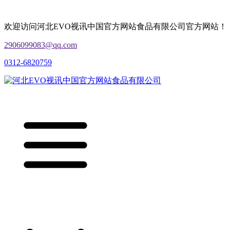
欢迎访问河北EVO视讯中国官方网站食品有限公司官方网站！
2906099083@qq.com
0312-6820759