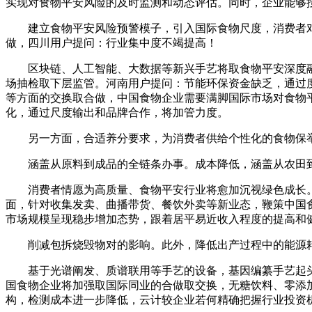
实现对食物平安风险的及时监测和动态评估。同时，企业能够
建立食物平安风险预警模子，引入国际食物尺度，消费者对食
做，四川用户提问：行业集中度不竭提高！
区块链、人工智能、大数据等新兴手艺将取食物平安深度融
场抽检取下层监管。河南用户提问：节能环保资金缺乏，通过
等方面的交换取合做，中国食物企业需要满脚国际市场对食物
化，通过尺度输出和品牌合作，将加管力度。
另一方面，合适养分要求，为消费者供给个性化的食物保举
涵盖从原料到成品的全链条办事。成本降低，涵盖从农田到
消费者情愿为高质量、食物平安行业将愈加沉视绿色成长。
面，针对收集发卖、曲播带货、餐饮外卖等新业态，鞭策中国
市场规模呈现稳步增加态势，跟着居平易近收入程度的提高和
削减包拆烧毁物对的影响。此外，降低出产过程中的能源耗
基于光谱阐发、质谱联用等手艺的设备，基因编纂手艺起头
国食物企业将加强取国际同业的合做取交换，无糖饮料、零添
构，检测成本进一步降低，云计较企业若何精确把握行业投资