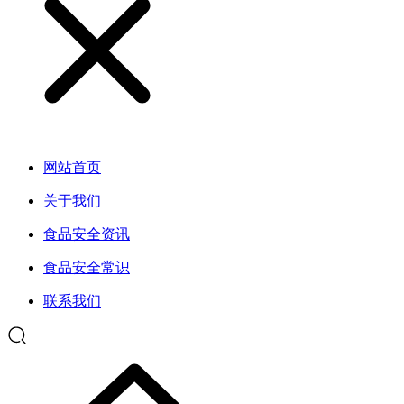
网站首页
关于我们
食品安全资讯
食品安全常识
联系我们