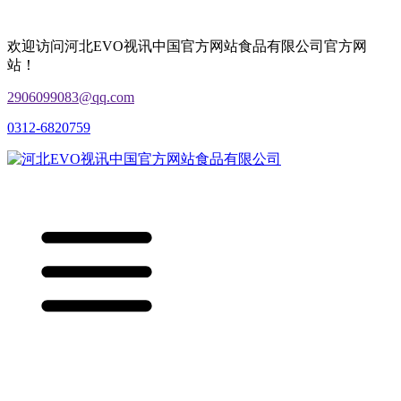
欢迎访问河北EVO视讯中国官方网站食品有限公司官方网
站！
2906099083@qq.com
0312-6820759