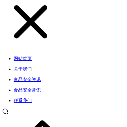
网站首页
关于我们
食品安全资讯
食品安全常识
联系我们