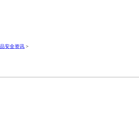
品安全资讯
>