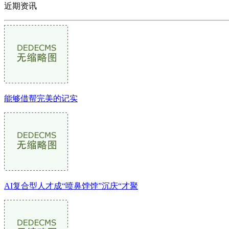
近期资讯
能够借帮完美的记实
AI复合型人才成“喷鼻饽饽”沉庆“才聚