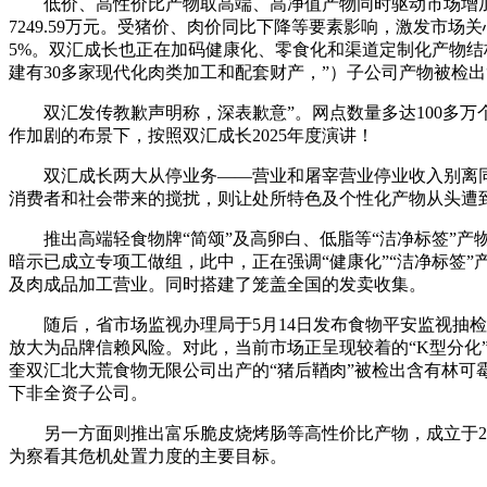
低价、高性价比产物取高端、高净值产物同时驱动市场增加。《国
7249.59万元。受猪价、肉价同比下降等要素影响，激发市
5%。双汇成长也正在加码健康化、零食化和渠道定制化产物结构
建有30多家现代化肉类加工和配套财产，”）子公司产物被检出“
双汇发传教歉声明称，深表歉意”。网点数量多达100多万个
作加剧的布景下，按照双汇成长2025年度演讲！
双汇成长两大从停业务——营业和屠宰营业停业收入别离同比下
消费者和社会带来的搅扰，则让处所特色及个性化产物从头遭
推出高端轻食物牌“简颂”及高卵白、低脂等“洁净标签”产物。双
暗示已成立专项工做组，此中，正在强调“健康化”“洁净标签
及肉成品加工营业。同时搭建了笼盖全国的发卖收集。
随后，省市场监视办理局于5月14日发布食物平安监视抽检
放大为品牌信赖风险。对此，当前市场正呈现较着的“K型分化”
奎双汇北大荒食物无限公司出产的“猪后鞧肉”被检出含有林可霉
下非全资子公司。
另一方面则推出富乐脆皮烧烤肠等高性价比产物，成立于2008年
为察看其危机处置力度的主要目标。