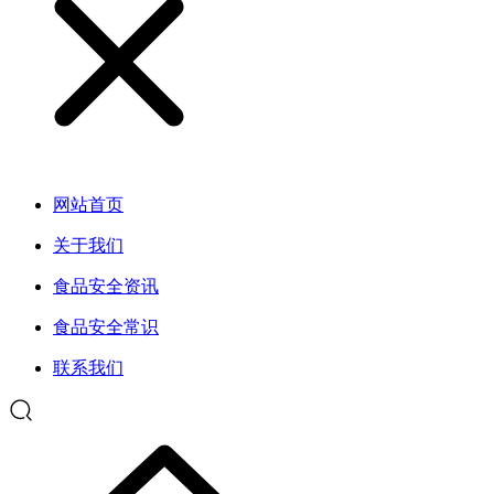
网站首页
关于我们
食品安全资讯
食品安全常识
联系我们