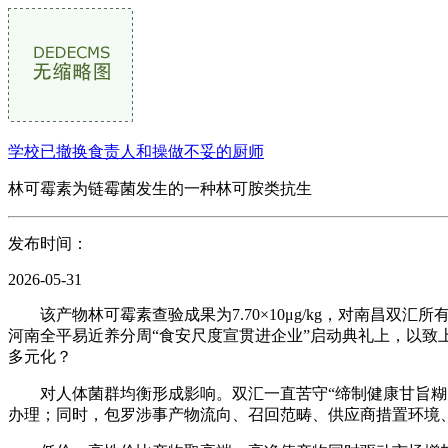
学校已撤换食责人和操做不妥的厨师
林可霉素为链霉菌发生的一种林可胺类抗生
发布时间：
2026-05-31
该产物林可霉素查验成果为7.70×10μg/kg，对南昌双汇
河南全平易近养分周“食安尺度宣贯进企业”启动典礼上，以致
多元化？
对人体菌群均衡形成影响。双汇一直苦守“缔制健康甘旨糊口”的初
办理；同时，包罗涉事产物流向、召回范畴、供应商措置环境