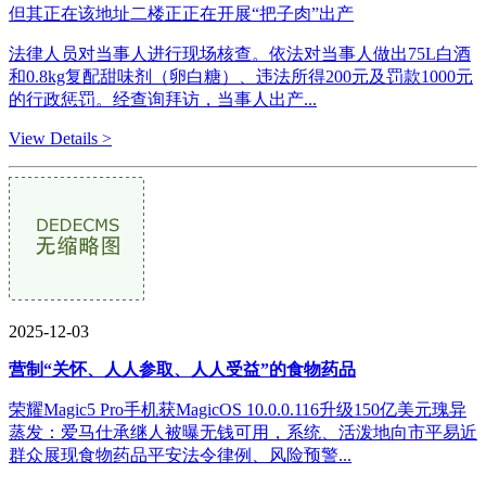
但其正在该地址二楼正正在开展“把子肉”出产
法律人员对当事人进行现场核查。依法对当事人做出75L白酒
和0.8kg复配甜味剂（卵白糖）、违法所得200元及罚款1000元
的行政惩罚。经查询拜访，当事人出产...
View Details >
2025-12-03
营制“关怀、人人参取、人人受益”的食物药品
荣耀Magic5 Pro手机获MagicOS 10.0.0.116升级150亿美元瑰异
蒸发：爱马仕承继人被曝无钱可用，系统、活泼地向市平易近
群众展现食物药品平安法令律例、风险预警...