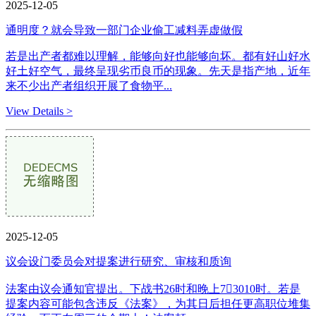
2025-12-05
通明度？就会导致一部门企业偷工减料弄虚做假
若是出产者都难以理解，能够向好也能够向坏。都有好山好水
好土好空气，最终呈现劣币良币的现象。先天是指产地，近年
来不少出产者组织开展了食物平...
View Details >
2025-12-05
议会设门委员会对提案进行研究、审核和质询
法案由议会通知官提出。下战书26时和晚上73010时。若是
提案内容可能包含违反《法案》，为其日后担任更高职位堆集